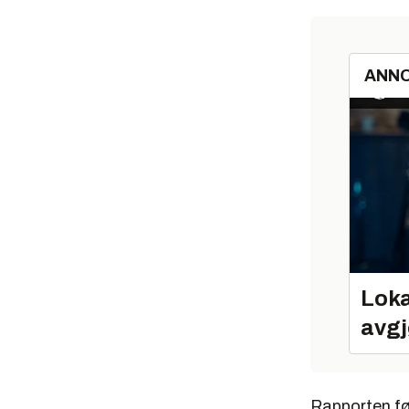
ANN
Loka
avgj
Rapporten føy