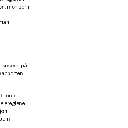
sjen, men som
.
 man
okuserer på,
 rapporten
t fordi
leiereglene.
jon.
e som