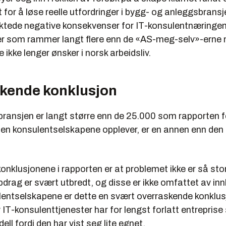
 for å løse reelle utfordringer i bygg- og anleggsbran
siktede negative konsekvenser for IT-konsulentnæringen
r som rammer langt flere enn de «AS-meg-selv»-erne
 ikke lenger ønsker i norsk arbeidsliv.
kende konklusjon
bransjen er langt større enn de 25.000 som rapporten f
eten konsulentselskapene opplever, er en annen enn den
nklusjonene i rapporten er at problemet ikke er så stor
drag er svært utbredt, og disse er ikke omfattet av inn
lentselskapene er dette en svært overraskende konklus
 IT-konsulenttjenester har for lengst forlatt entrepris
l fordi den har vist seg lite egnet.