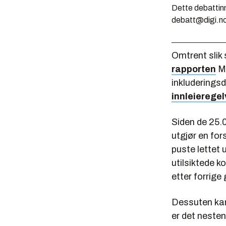
Dette debattinn
debatt@digi.n
Omtrent slik 
rapporten
Me
inkluderings
innleieregel
Siden de 25.0
utgjør en for
puste lettet u
utilsiktede k
etter forrige
Dessuten kan 
er det nesten