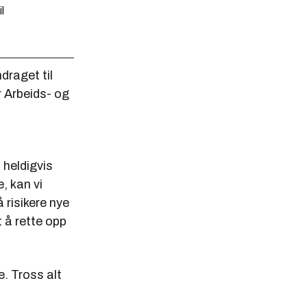
l
draget til
 Arbeids- og
 heldigvis
, kan vi
å risikere nye
 å rette opp
e. Tross alt