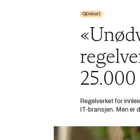
Debatt
«Unødv
regelv
25.000 
Regelverket for innlei
IT-bransjen. Men er de