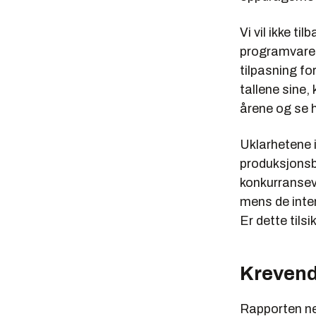
Vi vil ikke t
programvare 
tilpasning fo
tallene sine,
årene og se h
Uklarhetene 
produksjonsb
konkurransev
mens de inter
Er dette tilsi
Krevend
Rapporten nev