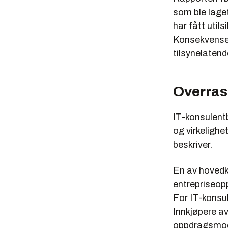
som ble laget
har fått util
Konsekvense
tilsynelatende
Overras
IT-konsulent
og virkeligh
beskriver.
En av hovedko
entrepriseopp
For IT-konsu
Innkjøpere av
oppdragsmodel