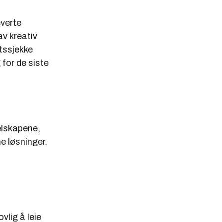
everte
v kreativ
tssjekke
 for de siste
elskapene,
ne løsninger.
vlig å leie