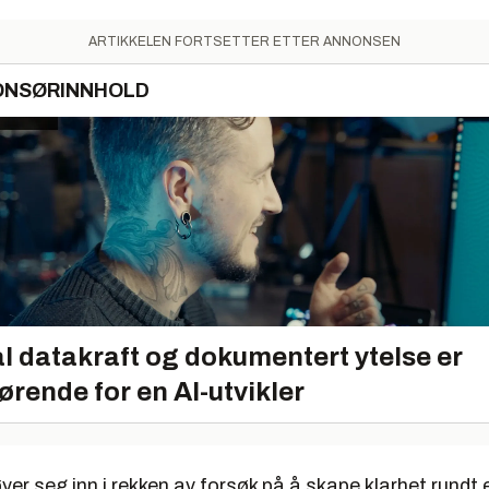
ARTIKKELEN FORTSETTER ETTER ANNONSEN
ONSØRINNHOLD
l datakraft og dokumentert ytelse er
ørende for en AI-utvikler
er seg inn i rekken av forsøk på å skape klarhet rundt 