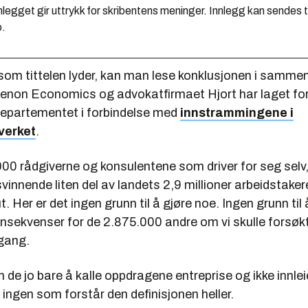
legget gir uttrykk for skribentens meninger. Innlegg kan sendes ti
o.
som tittelen lyder, kan man lese konklusjonen i sammen
non Economics og advokatfirmaet Hjort har laget for
departementet i forbindelse med
innstrammingene i
verket
.
00 rådgiverne og konsulentene som driver for seg selv,
svinnende liten del av landets 2,9 millioner arbeidstakere
t. Her er det ingen grunn til å gjøre noe. Ingen grunn til 
onsekvenser for de 2.875.000 andre om vi skulle forsøkt
 gang.
de jo bare å kalle oppdragene entreprise og ikke innlei
 ingen som forstår den definisjonen heller.