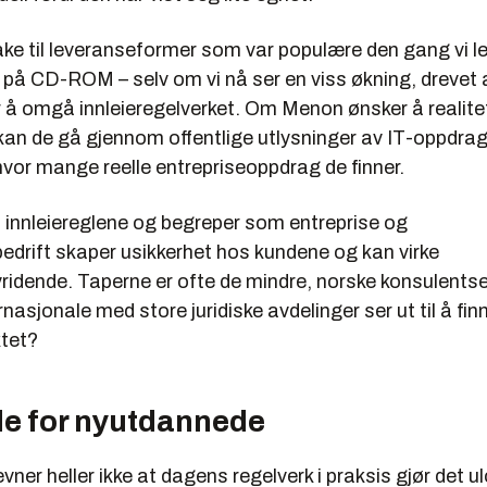
ilbake til leveranseformer som var populære den gang vi l
på CD-ROM – selv om vi nå ser en viss økning, drevet a
r å omgå innleieregelverket. Om Menon ønsker å realite
 kan de gå gjennom offentlige utlysninger av IT-oppdrag
vor mange reelle entrepriseoppdrag de finner.
i innleiereglene og begreper som entreprise og
edrift skaper usikkerhet hos kundene og kan virke
ridende. Taperne er ofte de mindre, norske konsulents
nasjonale med store juridiske avdelinger ser ut til å fin
ktet?
e for nyutdannede
ner heller ikke at dagens regelverk i praksis gjør det ulo