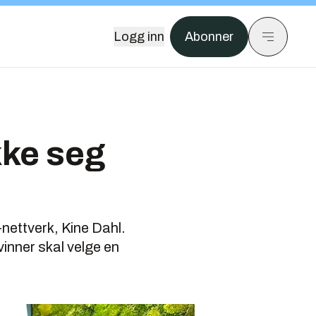
Logg inn
Abonner
kke seg
-nettverk, Kine Dahl.
kvinner skal velge en