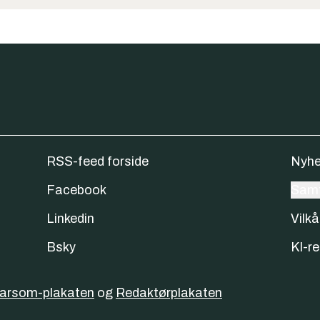
RSS-feed forside
Nyhe
Facebook
Samt
Linkedin
Vilkå
Bsky
KI-re
varsom-plakaten
og
Redaktørplakaten