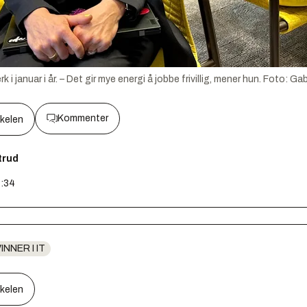
 januar i år. – Det gir mye energi å jobbe frivillig, mener hun.
Foto:
Gab
Kommenter
kkelen
trud
4:34
INNER I IT
kkelen