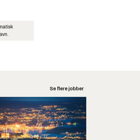
matisk
navn.
Se flere jobber