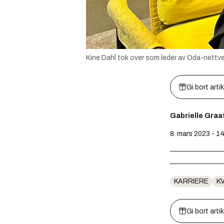
Kine Dahl tok over som leder av Oda-nettverk i
Gi bort arti
Gabrielle Graa
8. mars 2023 - 1
KARRIERE
KV
Gi bort arti