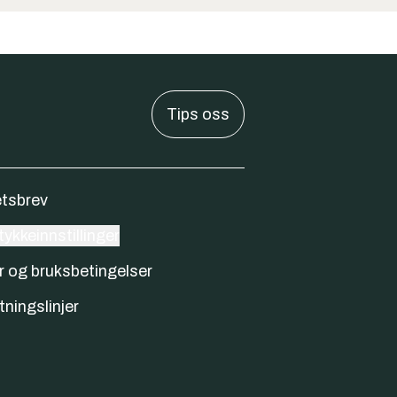
Tips oss
tsbrev
ykkeinnstillinger
r og bruksbetingelser
tningslinjer