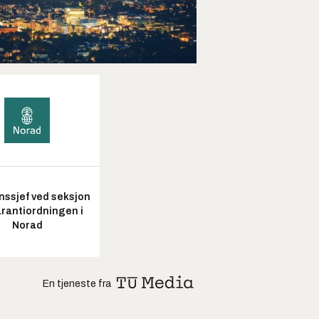
nssjef ved seksjon
arantiordningen i
Norad
En tjeneste fra