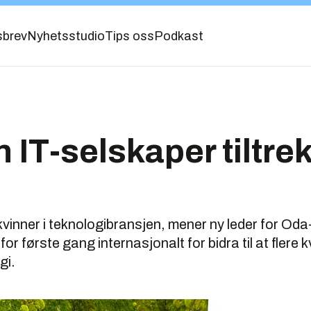
sbrev
Nyhetsstudio
Tips oss
Podkast
n IT-selskaper tiltre
 kvinner i teknologibransjen, mener ny leder for Oda
for første gang internasjonalt for bidra til at flere 
gi.