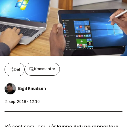
Kommenter
Del
Eigil Knudsen
2. sep. 2019 - 12:10
Så sent som i april i år
kunne digi.no rapportere