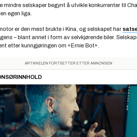
ere mindre selskaper begynt å utvikle konkurrenter til 
i en egen liga.
otor er den mest brukte i Kina, og selskapet har
satse
ligens – blant annet i form av selvkjørende biler. Selska
ent etter kunngjøringen om «Ernie Bot».
ARTIKKELEN FORTSETTER ETTER ANNONSEN
ONSØRINNHOLD