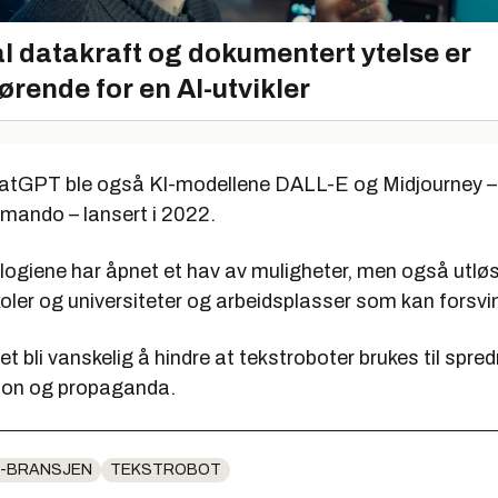
l datakraft og dokumentert ytelse er
ørende for en AI-utvikler
l ChatGPT ble også KI-modellene DALL-E og Midjourney 
mmando – lansert i 2022.
logiene har åpnet et hav av muligheter, men også utlø
koler og universiteter og arbeidsplasser som kan forsvi
det bli vanskelig å hindre at tekstroboter brukes til spre
jon og propaganda.
T-BRANSJEN
TEKSTROBOT