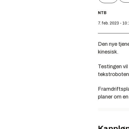
NTB
7. feb. 2023 - 10
Den nye tjen
kinesisk.
Testingen vil
tekstroboten 
Framdriftspla
planer om en
Kapplø