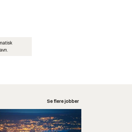
matisk
navn.
Se flere jobber