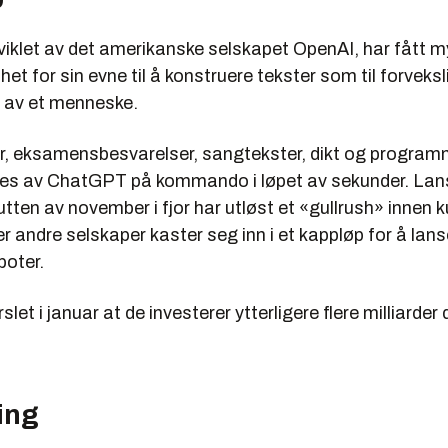
iklet av det amerikanske selskapet OpenAI, har fått m
 for sin evne til å konstruere tekster som til forveksl
t av et menneske.
, eksamensbesvarelser, sangtekster, dikt og progra
es av ChatGPT på kommando i løpet av sekunder. Lan
lutten av november i fjor har utløst et «gullrush» innen 
der andre selskaper kaster seg inn i et kappløp for å la
boter.
let i januar at de investerer ytterligere flere milliarder d
ing