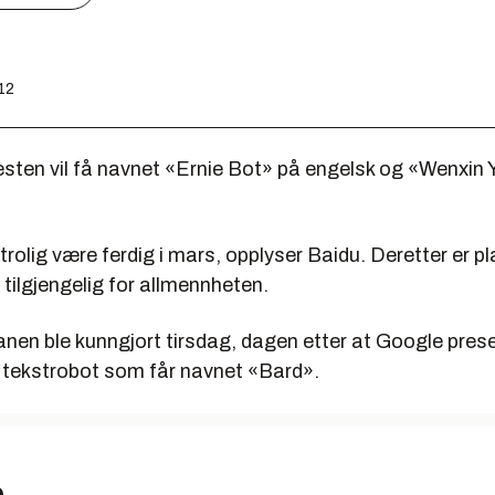
:12
esten vil få navnet «Ernie Bot» på engelsk og «Wenxin 
 trolig være ferdig i mars, opplyser Baidu. Deretter er p
tilgjengelig for allmennheten.
nen ble kunngjort tirsdag, dagen etter at Google prese
 tekstrobot som får navnet «Bard».
p