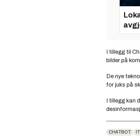
Loka
avgj
I tillegg ti
bilder på ko
De nye tekno
for juks på s
I tillegg kan 
desinformas
CHATBOT
I