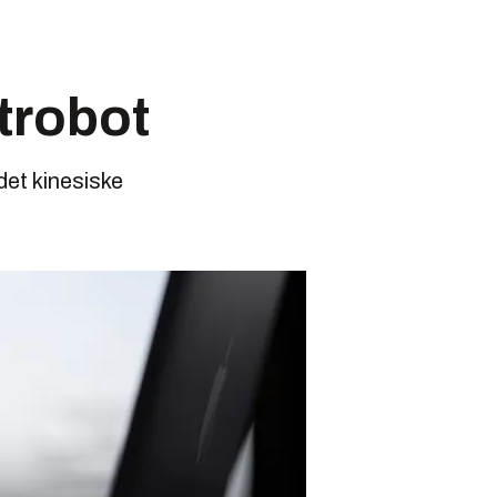
strobot
 det kinesiske