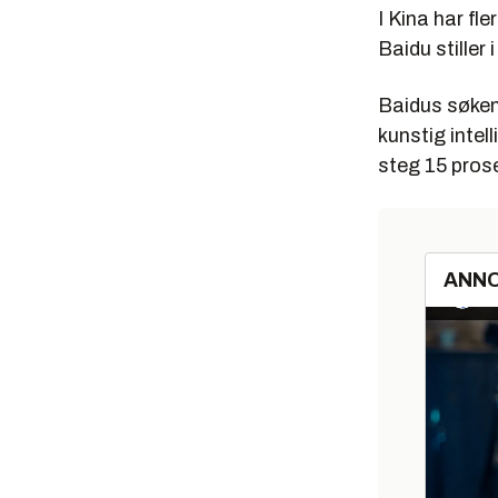
I Kina har fl
Baidu stiller 
Baidus søkem
kunstig intel
steg 15 pros
ANN