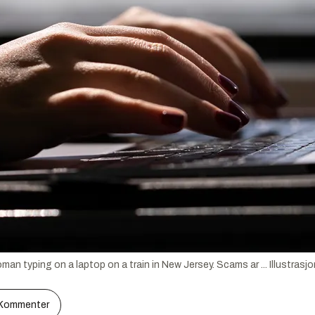
an typing on a laptop on a train in New Jersey. Scams ar ...
Illustrasj
Kommenter