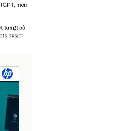
ChatGPT, men
t tungt
på
pets aksjer