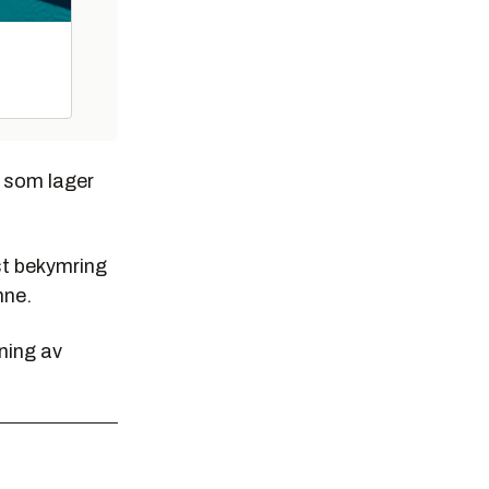
– som lager
st bekymring
nne.
dning av