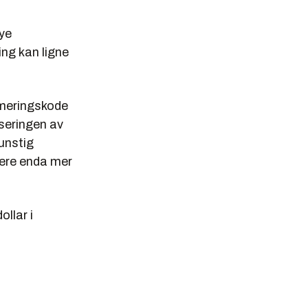
ye
ing kan ligne
mmeringskode
seringen av
kunstig
nsere enda mer
ollar i