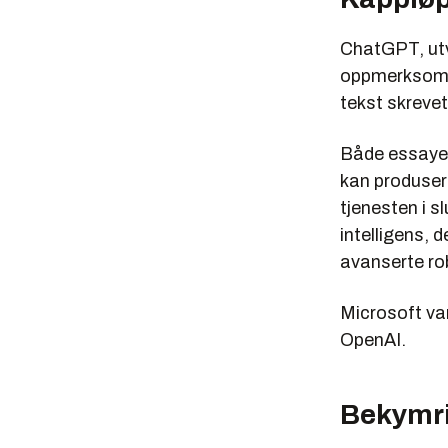
ChatGPT, utv
oppmerksomhet
tekst skreve
Både essayer
kan produser
tjenesten i s
intelligens, 
avanserte ro
Microsoft vars
OpenAI.
Bekymr