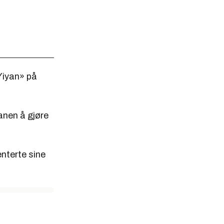
Yiyan» på
lanen å gjøre
nterte sine