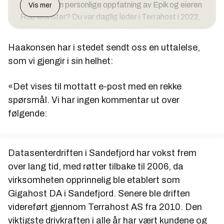
2) Hva er din personlige oppfatning av Epik og eieren
Vis mer
Rob Monster? Du var daglig leder i Terrahost i 2022,
2023 og fram til tvangsavviklingen i 2024, og
styreleder fram til det siste, så du bør ha inngående
Haakonsen har i stedet sendt oss en uttalelse,
kjennskap til eieren.
som vi gjengir i sin helhet:
3) Du forklarte bostyret at eierskapet til Epik hadde
«Det vises til mottatt e-post med en rekke
en «særdeles negativ innvirkning» på selskapets
spørsmål. Vi har ingen kommentar ut over
drift. Hvorfor aksepterte du å fortsette som direktør
følgende:
for et selskap med eiere du mente skadet driften?
4) Hvilken kontakt hadde du med Epik eller Rob
Monster, og hva var hans rolle i driften som førte til
Datasenterdriften i Sandefjord har vokst frem
kundeflukten?
over lang tid, med røtter tilbake til 2006, da
virksomheten opprinnelig ble etablert som
5) Du sier kundene «ikke lenger ønsket å assosieres»
Gigahost DA i Sandefjord. Senere ble driften
med selskapet. Hvilke konkrete tilbakemeldinger fikk
videreført gjennom Terrahost AS fra 2010. Den
du som direktør, og når varslet du eierne (Epik) om at
viktigste drivkraften i alle år har vært kundene og
deres omdømme ødela selskapet?