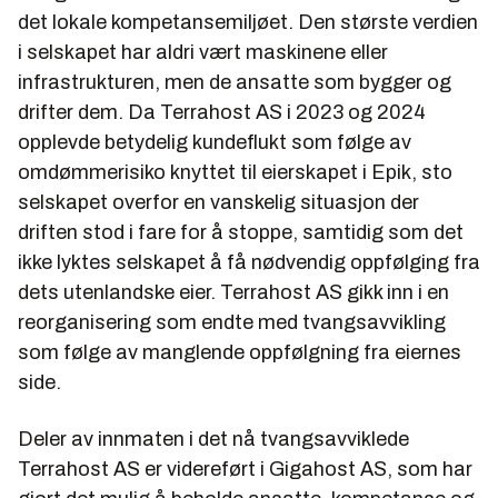
det lokale kompetansemiljøet. Den største verdien
6) Hva slags ekstremistisk eller kontroversielt eller
i selskapet har aldri vært maskinene eller
ulovlig innhold har vært hostet på serverne til
infrastrukturen, men de ansatte som bygger og
Terrahost?
drifter dem. Da Terrahost AS i 2023 og 2024
opplevde betydelig kundeflukt som følge av
7) Når startet du planleggingen med å overta driften
omdømmerisiko knyttet til eierskapet i Epik, sto
selv gjennom et nytt selskap, Gigahost? Skjedde
selskapet overfor en vanskelig situasjon der
dette før eller etter at problemene med kundeflukt
driften stod i fare for å stoppe, samtidig som det
og søksmål eskalerte?
ikke lyktes selskapet å få nødvendig oppfølging fra
8) Gigahost knytter egen historie direkte til 2006 på
dets utenlandske eier. Terrahost AS gikk inn i en
hjemmesidene sine, men ble etablert i 2024. Dere
reorganisering som endte med tvangsavvikling
nevner ikke Terrahost, selv om det er åpenbart den
som følge av manglende oppfølgning fra eiernes
historien det siktes til. I hvilken grad er det viktig for
side.
dere å ta avstand til Terrahost eller det forrige
eierskapet – og hvorfor det?
Deler av innmaten i det nå tvangsavviklede
Terrahost AS er videreført i Gigahost AS, som har
9) Sluttinnberetningen viser to søksmål fra DAZN