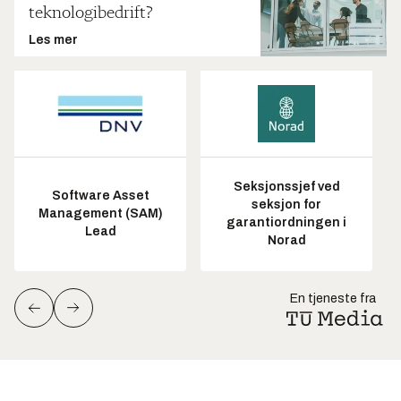
teknologibedrift?
som andre leverandører nekter å assosieres med?
Les mer
Seksjonssjef ved
Software Asset
seksjon for
Management (SAM)
garantiordningen i
Lead
Norad
En tjeneste fra