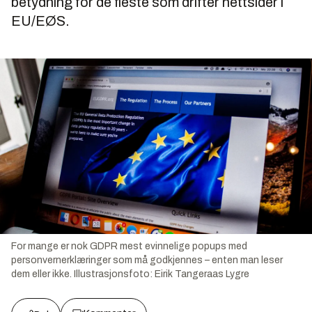
betydning for de fleste som drifter nettsider i
EU/EØS.
For mange er nok GDPR mest evinnelige popups med
personvernerklæringer som må godkjennes – enten man leser
dem eller ikke.
Illustrasjonsfoto:
Eirik Tangeraas Lygre