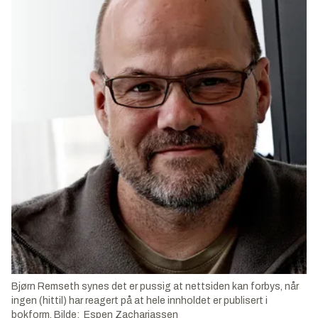
Bjørn Remseth synes det er pussig at nettsiden kan forbys, når
ingen (hittil) har reagert på at hele innholdet er publisert i
bokform. Bilde: Espen Zachariassen