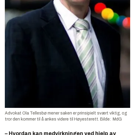
Advokat Ola Tellesbø mener saken er prinsipielt svært viktig, og
tror den kommer til å ankes videre til Høyesterett. Bilde: MdG
– Hvordan kan medvirkningen ved hjelp av