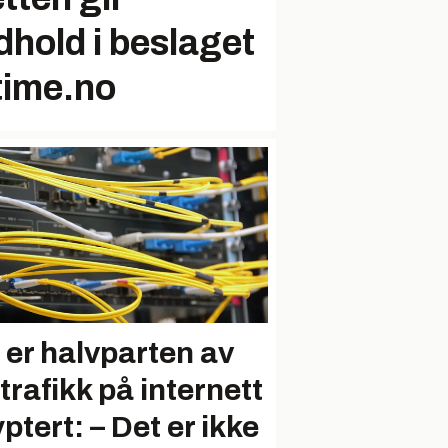
hold i beslaget
time.no
 er halvparten av
 trafikk på internett
ptert: – Det er ikke