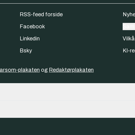
RSS-feed forside
Nyhe
Facebook
Samt
Linkedin
Vilkå
Bsky
KI-re
varsom-plakaten
og
Redaktørplakaten