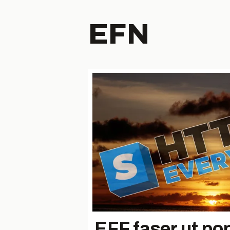
EFN
EFF faser ut po