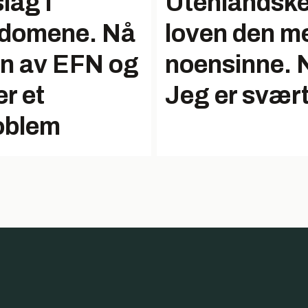
lag i
Utenlandske 
k domene. Nå
loven den m
ten av EFN og
noensinne. N
r et
Jeg er svær
oblem