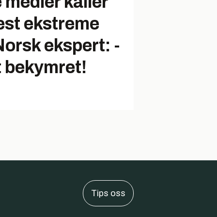
medier kaller
est ekstreme
orsk ekspert: -
t bekymret!
Tips oss