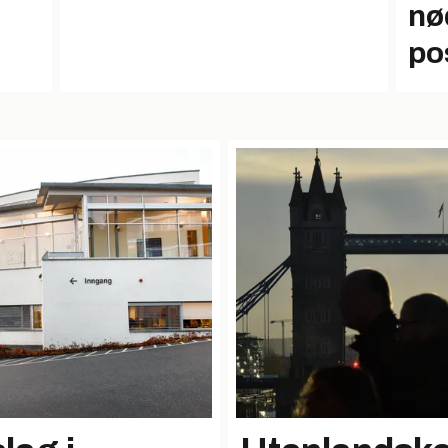
nø
pos