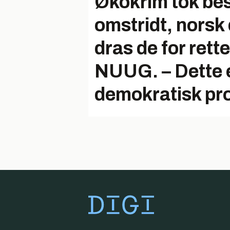
Økokrim tok bes
omstridt, nors
dras de for ret
NUUG. – Dette e
demokratisk pr