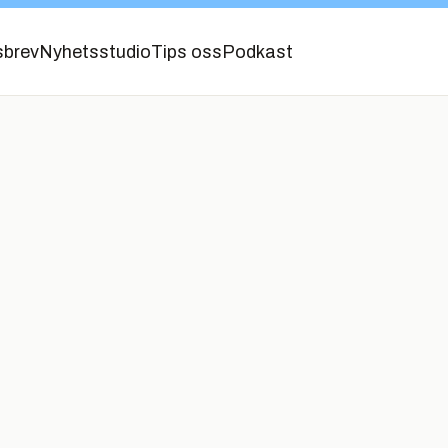
sbrev
Nyhetsstudio
Tips oss
Podkast