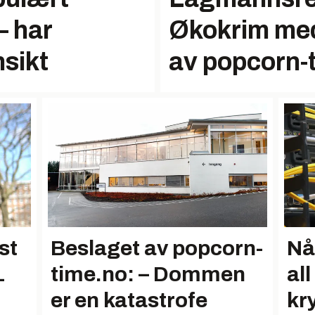
– har
Økokrim med
sikt
av popcorn-
st
Beslaget av popcorn-
Nå
L
time.no: – Dommen
all
er en katastrofe
kry