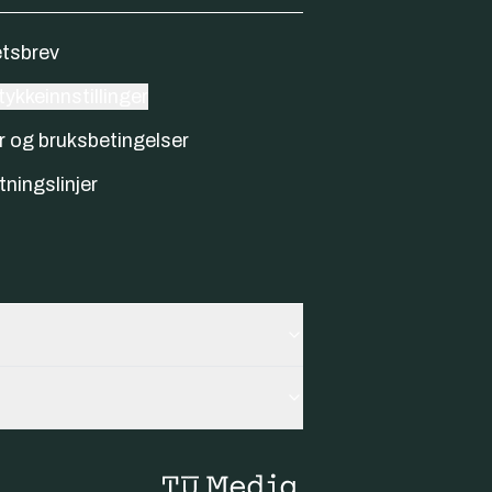
tsbrev
ykkeinnstillinger
r og bruksbetingelser
tningslinjer