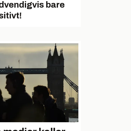
dvendigvis bare
itivt!