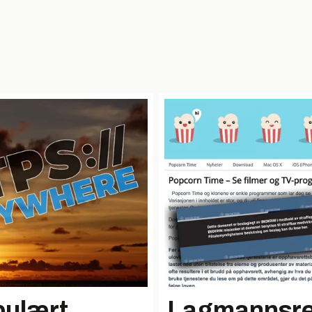
pulært
Lagmannsret