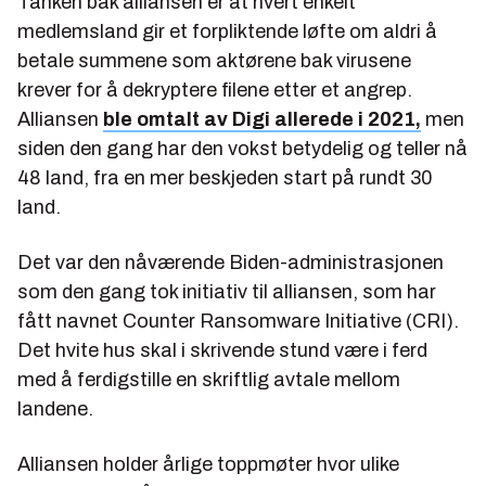
Tanken bak alliansen er at hvert enkelt
medlemsland gir et forpliktende løfte om aldri å
betale summene som aktørene bak virusene
krever for å dekryptere filene etter et angrep.
Alliansen
ble omtalt av Digi allerede i 2021,
men
siden den gang har den vokst betydelig og teller nå
48 land, fra en mer beskjeden start på rundt 30
land.
Det var den nåværende Biden-administrasjonen
som den gang tok initiativ til alliansen, som har
fått navnet Counter Ransomware Initiative (CRI).
Det hvite hus skal i skrivende stund være i ferd
med å ferdigstille en skriftlig avtale mellom
landene.
Alliansen holder årlige toppmøter hvor ulike