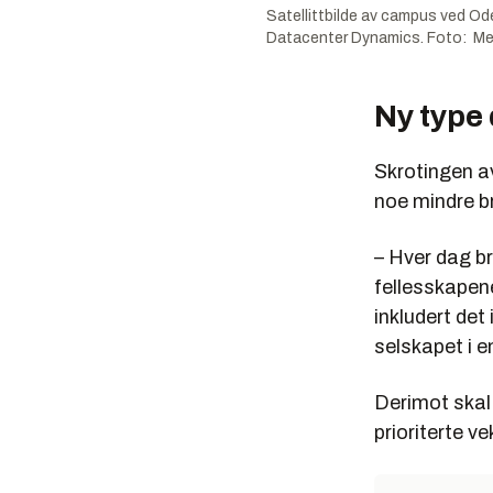
Satellittbilde av campus ved Od
Datacenter Dynamics. Foto: M
Ny type
Skrotingen a
noe mindre br
– Hver dag br
fellesskapen
inkludert det
selskapet i e
Derimot skal 
prioriterte v