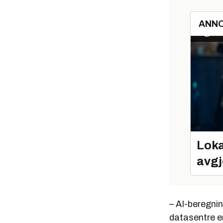
ANN
Loka
avgj
– AI-beregnin
datasentre e