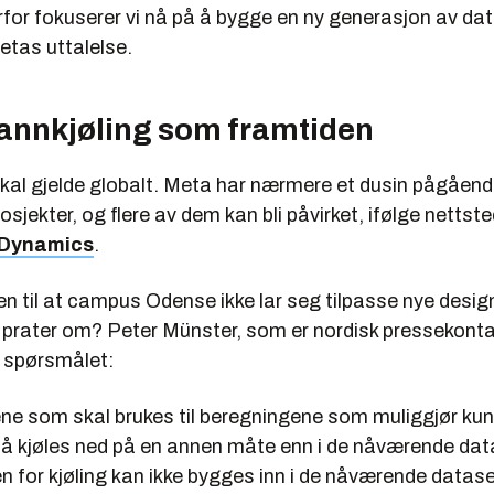
rfor fokuserer vi nå på å bygge en ny generasjon av dat
Metas uttalelse.
vannkjøling som framtiden
kal gjelde globalt. Meta har nærmere et dusin pågåen
sjekter, og flere av dem kan bli påvirket, ifølge nettst
 Dynamics
.
en til at campus Odense ikke lar seg tilpasse nye desi
 prater om? Peter Münster, som er nordisk pressekonta
å spørsmålet:
ne som skal brukes til beregningene som muliggjør kun
 må kjøles ned på en annen måte enn i de nåværende da
 for kjøling kan ikke bygges inn i de nåværende datase