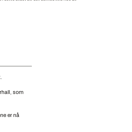
.
rhall, som
ene er nå