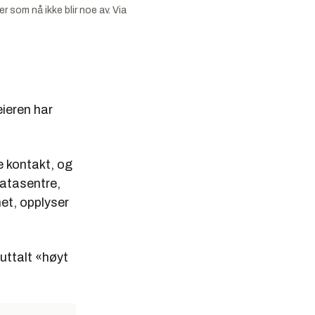
som nå ikke blir noe av. Via
ieren har
e kontakt, og
datasentre,
het, opplyser
uttalt «høyt