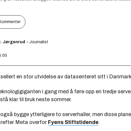
Kommenter
B. Jørgenrud
– Journalist
5:00
ellert en stor utvidelse av datasenteret sitt i Danmark
eknologigiganten i gang med å føre opp en tredje serve
 stå klar til bruk neste sommer.
 også bygge ytterligere to serverhaller, men disse plan
krefter Meta overfor
Fyens Stiftstidende
.