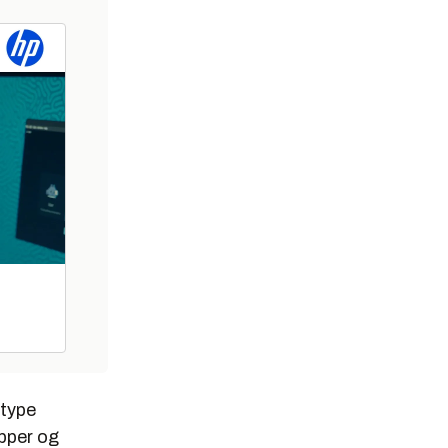
 type
apper og