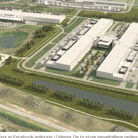
ng av Facebook-anlegget i Odense. De to store serverhallene nederst i 