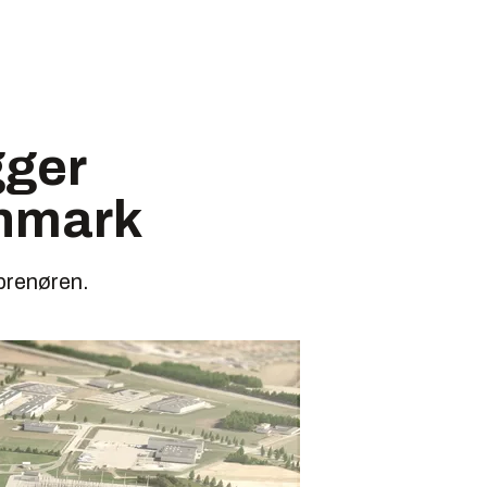
gger
anmark
eprenøren.