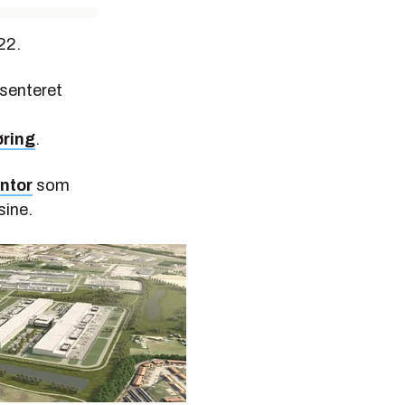
22.
asenteret
øring
.
ontor
som
sine.