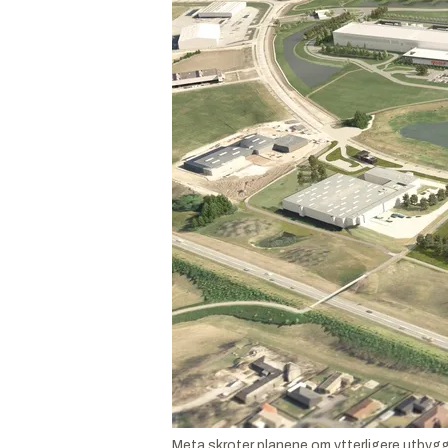
Meta skroter planene om ytterligere utbyggi