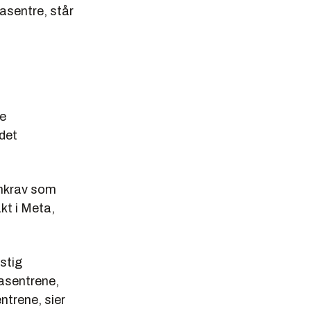
asentre, står
de
edet
gnkrav som
kt i Meta,
stig
tasentrene,
ntrene, sier