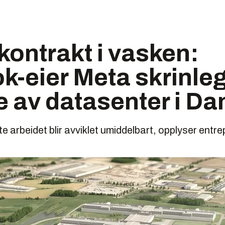
-kontrakt i vasken:
-eier Meta skrinle
e av datasenter i D
e arbeidet blir avviklet umiddelbart, opplyser entr