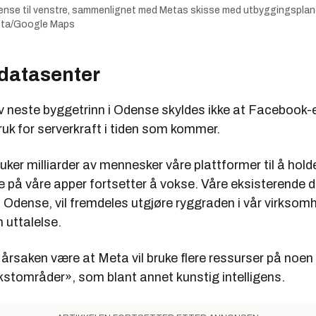
ense til venstre, sammenlignet med Metas skisse med utbyggingsplaner 
eta/Google Maps
 datasenter
v neste byggetrinn i Odense skyldes ikke at Facebook-e
uk for serverkraft i tiden som kommer.
uker milliarder av mennesker våre plattformer til å hold
e på våre apper fortsetter å vokse. Våre eksisterende 
 i Odense, vil fremdeles utgjøre ryggraden i vår virksom
n uttalelse.
årsaken være at Meta vil bruke flere ressurser på noen 
ekstområder», som blant annet kunstig intelligens.