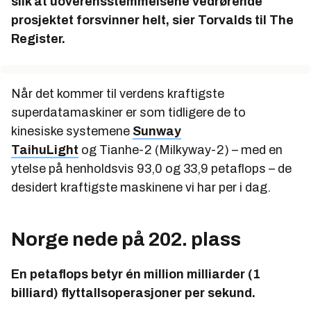
slik at uoverensstemmelsene vedrørende
prosjektet forsvinner helt, sier Torvalds til The
Register.
Når det kommer til verdens kraftigste
superdatamaskiner er som tidligere de to
kinesiske systemene
Sunway
TaihuLight
og Tianhe-2 (Milkyway-2) – med en
ytelse på henholdsvis 93,0 og 33,9 petaflops – de
desidert kraftigste maskinene vi har per i dag.
Norge nede på 202. plass
En petaflops betyr én million milliarder (1
billiard) flyttallsoperasjoner per sekund.