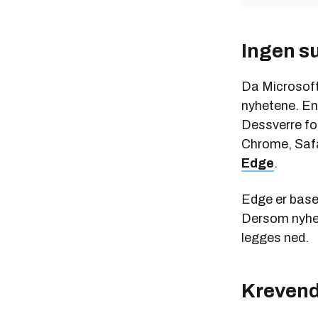
Ingen s
Da Microsoft
nyhetene. End
Dessverre for
Chrome, Safar
Edge
.
Edge er base
Dersom nyhe
legges ned.
Krevend