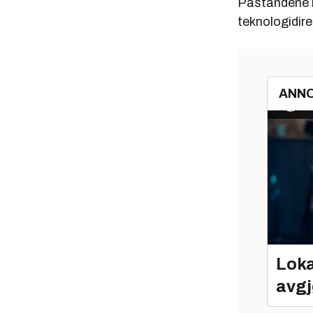
Påstandene ha
teknologidire
ANN
Loka
avgj