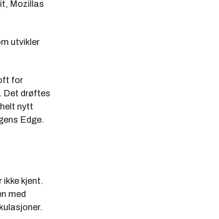
it, Mozillas
om utvikler
ft for
. Det drøftes
helt nytt
dagens Edge.
ikke kjent.
men med
kulasjoner.