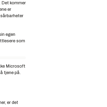
t. Det kommer
ene er
 sårbarheter
 sin egen
ettlesere som
ikke Microsoft
å tjene på.
r, er det