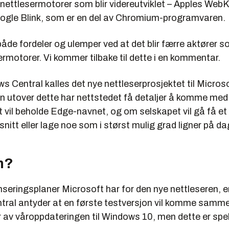
e nettlesermotorer som blir videreutviklet – Apples WebK
gle Blink, som er en del av Chromium-programvaren.
både fordeler og ulemper ved at det blir færre aktører s
rmotorer. Vi kommer tilbake til dette i en kommentar.
s Central kalles det nye nettleserprosjektet til Microso
 utover dette har nettstedet få detaljer å komme med
vil beholde Edge-navnet, og om selskapet vil gå få et 
nitt eller lage noe som i størst mulig grad ligner på 
n?
seringsplaner Microsoft har for den nye nettleseren, er 
ral antyder at en første testversjon vil komme sam
r av våroppdateringen til Windows 10, men dette er spe