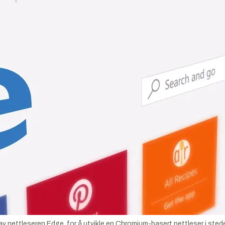
 av nettleseren Edge, for å utvikle en Chromium-basert nettleser i sted