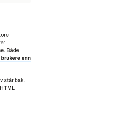
tore
er.
rne. Både
e brukere enn
 står bak.
geHTML