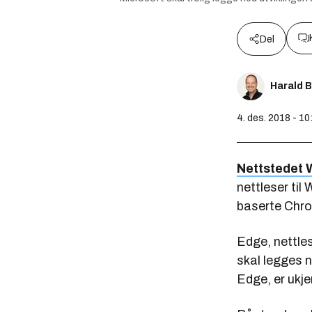
Del
Harald 
4. des. 2018 - 10
Nettstedet 
nettleser ti
baserte Chr
Edge, nettle
skal legges n
Edge, er ukje