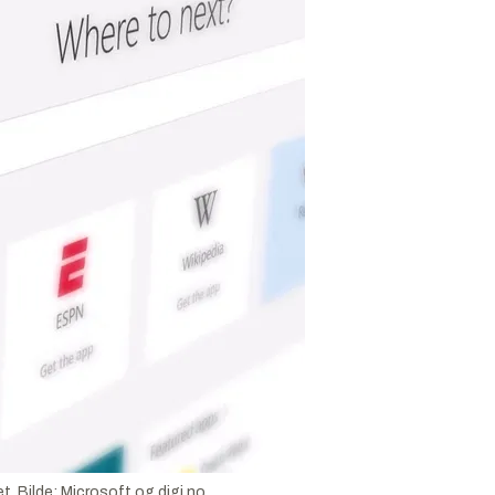
et.
Bilde:
Microsoft og digi.no