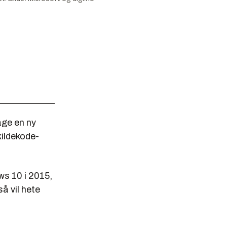
age en ny
kildekode-
s 10 i 2015,
å vil hete