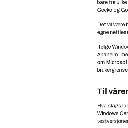
bare tre ulik
Gecko og Goo
Det vil være 
egne nettlese
Ifølge Window
Anaheim, men
om Microsoft 
brukergrenses
Til våre
Hva slags lan
Windows Cent
testversjone