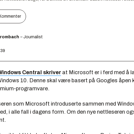
Kommenter
Brombach
– Journalist
:39
Windows Central skriver
at Microsoft er i ferd med å l
l Windows 10. Denne skal være basert på Googles åpen 
omium-programvare.
seren som Microsoft introduserte sammen med Window
ed, i alle fall i dagens form. Om den nye nettleseren ogs
nt.