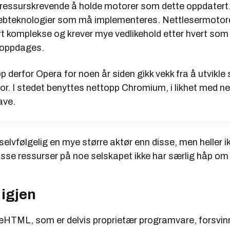
 ressurskrevende å holde motorer som dette oppdater
ebteknologier som må implementeres. Nettlesermotor
rt komplekse og krever mye vedlikehold etter hvert som
l oppdages.
p derfor Opera for noen år siden gikk vekk fra å utvikle
or. I stedet benyttes nettopp Chromium, i likhet med n
ave.
selvfølgelig en mye større aktør enn disse, men heller 
sse ressurser på noe selskapet ikke har særlig håp om 
 igjen
TML, som er delvis proprietær programvare, forsvinne