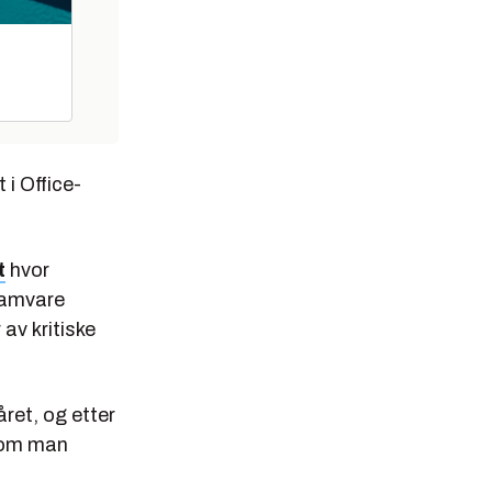
 i Office-
t
hvor
gramvare
av kritiske
året, og etter
rsom man