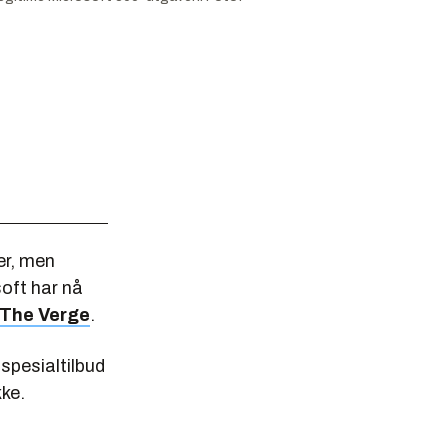
er, men
oft har nå
The Verge
.
 spesialtilbud
kke.