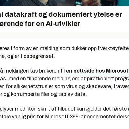
l datakraft og dokumentert ytelse er
ørende for en AI-utvikler
eres i form av en melding som dukker opp i verktøyfeltet
e, og er tidsbegrenset.
på meldingen tas brukeren til
en nettside hos Microsof
ntas, med en tilhørende melding om at piratkopiert pro
n for sikkerhetstrusler som virus og skadevare, fravær 
 og korrumperte filer og tap av data.
lyser med liten skrift at tilbudet kun gjelder det første 
betale vanlig pris for Microsoft 365-abonnementet de