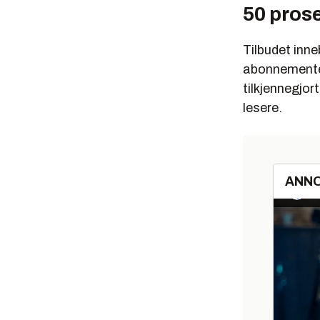
50 prose
Tilbudet inne
abonnemente
tilkjennegjor
lesere.
ANN