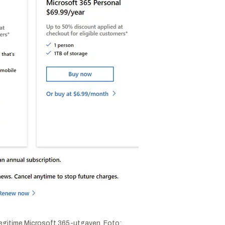
n legitime Microsoft 365-utgaven.
Foto: