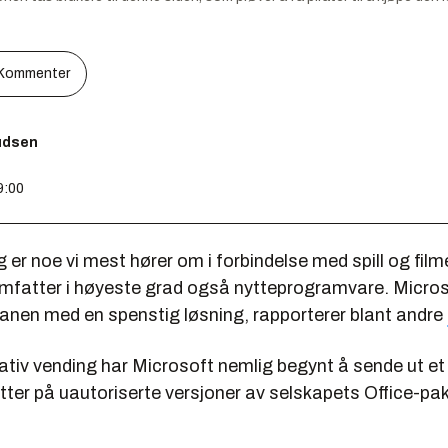
Kommenter
nudsen
9:00
g er noe vi mest hører om i forbindelse med spill og film
fatter i høyeste grad også nytteprogramvare. Micros
nen med en spenstig løsning, rapporterer blant andre
reativ vending har Microsoft nemlig begynt å sende ut et
sitter på uautoriserte versjoner av selskapets Office-pa