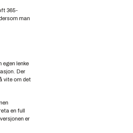
oft 365-
re dersom man
n egen lenke
masjon. Der
å vite om det
 men
eta en full
 versjonen er