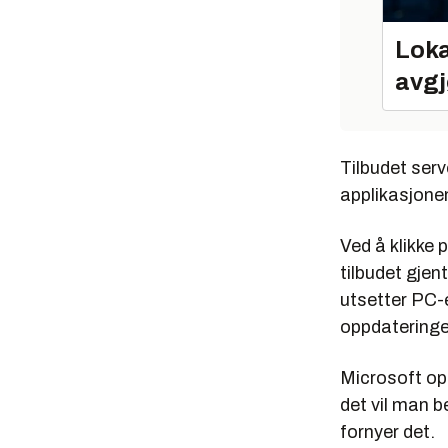
Loka
avgj
Tilbudet serv
applikasjonen
Ved å klikke 
tilbudet gje
utsetter PC-e
oppdateringer
Microsoft opp
det vil man 
fornyer det.