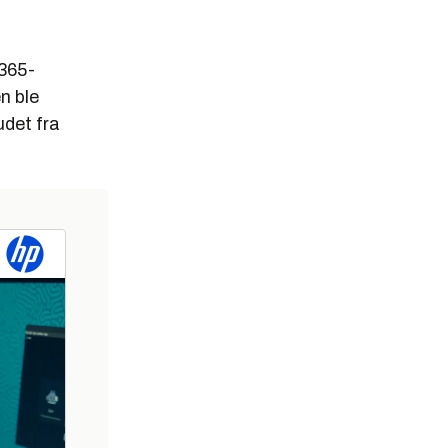
 365-
n ble
udet fra