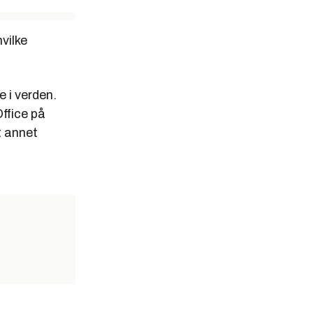
vilke
e i verden.
ffice på
t annet