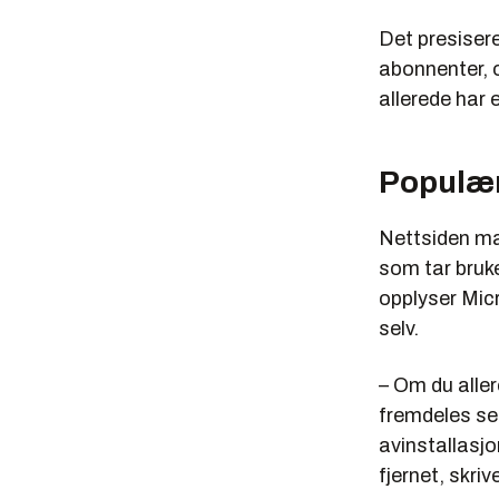
Det presisere
abonnenter, 
allerede har 
Populært
Nettsiden man
som tar bruke
opplyser Micr
selv.
– Om du aller
fremdeles se
avinstallasjo
fjernet, skriv