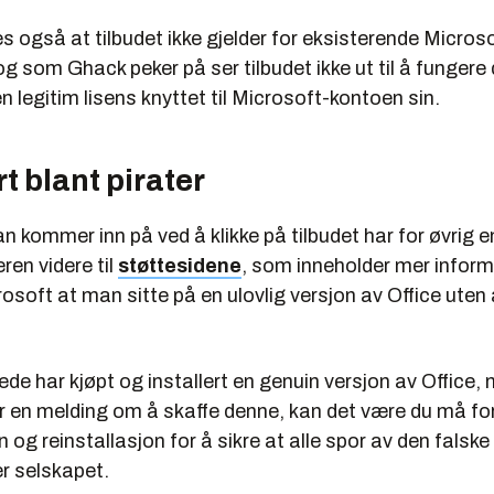
s også at tilbudet ikke gjelder for eksisterende Micros
og som Ghack peker på ser tilbudet ikke ut til å funge
en legitim lisens knyttet til Microsoft-kontoen sin.
 blant pirater
 kommer inn på ved å klikke på tilbudet har for øvrig e
ren videre til
støttesidene
, som inneholder mer infor
osoft at man sitte på en ulovlig versjon av Office uten 
ede har kjøpt og installert en genuin versjon av Office,
r en melding om å skaffe denne, kan det være du må for
n og reinstallasjon for å sikre at alle spor av den falske
er selskapet.