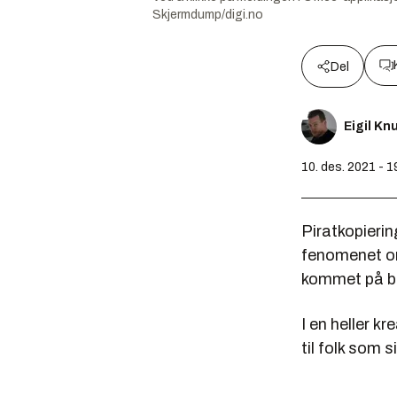
Skjermdump/digi.no
Del
Eigil K
10. des. 2021 - 1
Piratkopierin
fenomenet om
kommet på ba
I en heller k
til folk som 