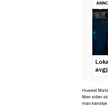
ANN
Loka
avgj
Huawei Mate 
Men siden skj
man kanskje s