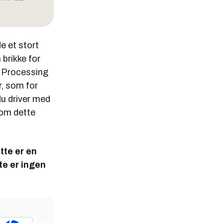
gapiksel
e et stort
piksel
brikke for
k Processing
r, som for
fi
du driver med
 om dette
tte er en
te er ingen
?