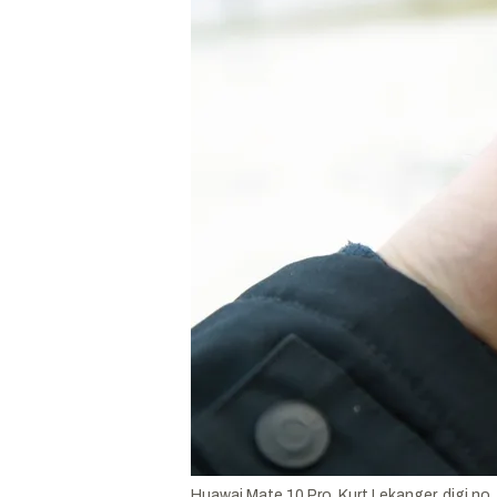
Huawai Mate 10 Pro.
Kurt Lekanger, digi.no