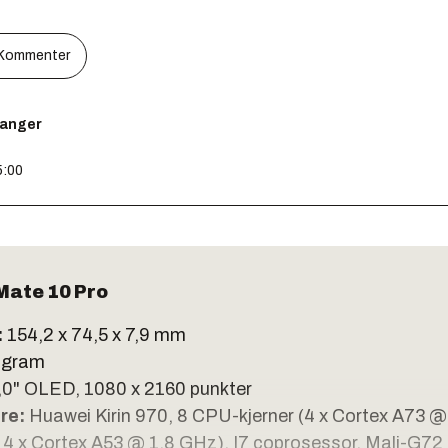
Kommenter
kanger
5:00
Mate 10 Pro
:
154,2 x 74,5 x 7,9 mm
 gram
,0" OLED, 1080 x 2160 punkter
re:
Huawei Kirin 970, 8 CPU-kjerner (4 x Cortex A73 @
 4 x Cortex A53 @ 1,8 GHz). I7 coprosessor. Mali-G7