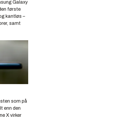
amsung Galaxy
den første
og kantløs –
orer, samt
esten som på
lt enn den
ne X virker