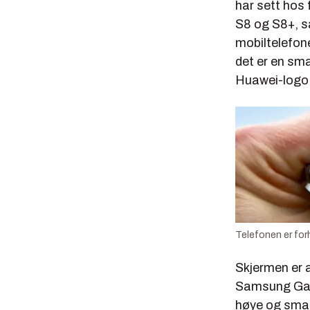
har sett hos
S8 og S8+, 
mobiltelefon
det er en sma
Huawei-logo
Telefonen er forh
Skjermen er 
Samsung Gala
høye og smale