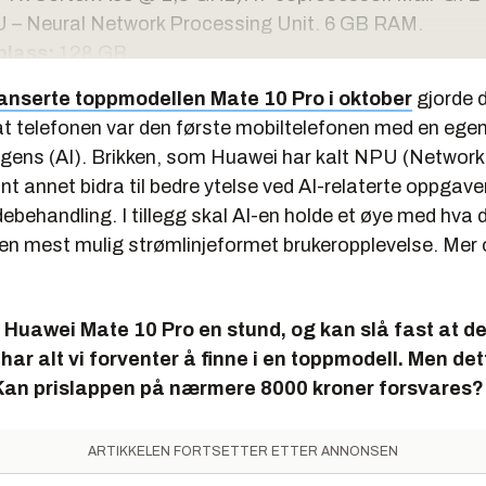
– Neural Network Processing Unit. 6 GB RAM.
plass:
128 GB.
To hovedkameraer: 20 megapiksel monokrom + 12 me
anserte toppmodellen Mate 10 Pro i oktober
gjorde d
, optisk bildestabilisator, 4K video, laserfokus. 8 mega
t telefonen var den første mobiltelefonen med en egen 
era.
lligens (AI). Brikken, som Huawei har kalt NPU (Networ
system:
Android 8.0 Oreo med Emui 8.0
ant annet bidra til bedre ytelse ved AI-relaterte oppgave
B Type-C, dual-SIM, DisplayPort 1.2, Bluetooth 4.2, wi
ebehandling. I tillegg skal AI-en holde et øye med hva 
/g/n/ac 2,4 og 5 GHz. NFC.
 en mest mulig strømlinjeformet brukeropplevelse. Mer
000 mAh
kroner inkl. mva.
t Huawei Mate 10 Pro en stund, og kan slå fast at de
har alt vi forventer å finne i en toppmodell. Men det
. Kan prislappen på nærmere 8000 kroner forsvares
ARTIKKELEN FORTSETTER ETTER ANNONSEN