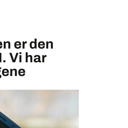
n er den
. Vi har
gene