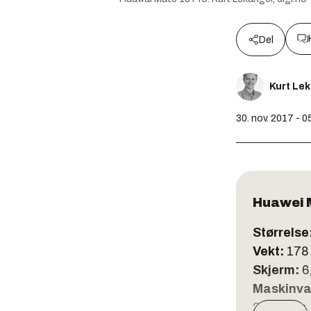
Del
Kurt Le
30. nov. 2017 - 0
Huawei 
Størrelse
Vekt:
178
Skjerm:
6
Maskinva
2,36 GHz,