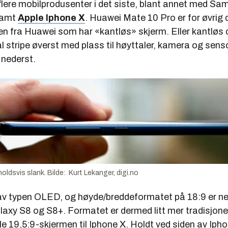
 flere mobilprodusenter i det siste, blant annet med S
samt
Apple Iphone X
. Huawei Mate 10 Pro er for øvrig 
en fra Huawei som har «kantløs» skjerm. Eller kantløs 
l stripe øverst med plass til høyttaler, kamera og sens
 nederst.
oldsvis slank. Bilde: Kurt Lekanger, digi.no
av typen OLED, og høyde/breddeformatet på 18:9 er n
xy S8 og S8+. Formatet er dermed litt mer tradisjone
 19,5:9-skjermen til Iphone X. Holdt ved siden av Ipho