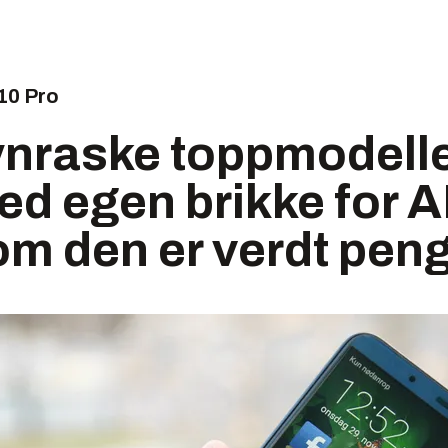
10 Pro
ynraske toppmodelle
ed egen brikke for AI
om den er verdt pen