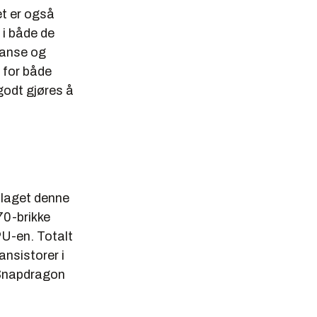
et er også
 i både de
lanse og
 for både
godt gjøres å
 laget denne
70-brikke
U-en. Totalt
ansistorer i
 Snapdragon