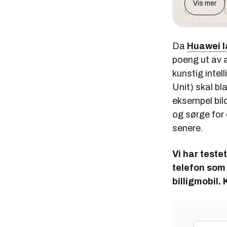
Vis mer
GPU. NPU 
Lagrings
Kamera:
Da
Huawei l
RGB, f/1,6
poeng ut av a
frontkam
kunstig inte
Operativ
Unit) skal bl
Annet:
US
eksempel bild
802.11a/b
og sørge for
Batteri:
4
senere.
Pris:
7990 
Vi har teste
telefon som 
billigmobil