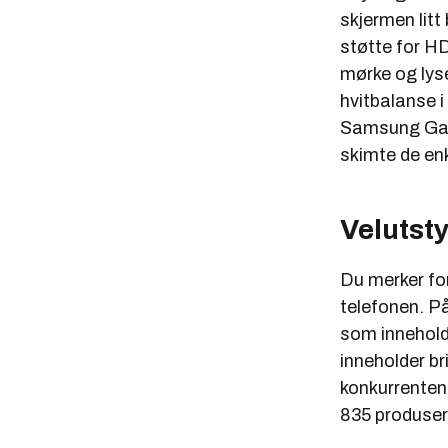
skjermen litt
støtte for HD
mørke og lys
hvitbalanse i
Samsung Galax
skimte de en
Velutsty
Du merker for
telefonen. På
som innehold
inneholder bri
konkurrenten
835 produser