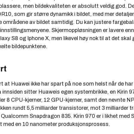
 blassere, men bildekvaliteten er absolutt veldig god. D
R10, som gir større dynamikk i bildet, med mer detaljer
e områdene av bildet samtidig. Du kan justere fargeba
 innstillingsmenyene. Skjermoppløsningen er lavere enn
y S8 og Iphone X, men likevel høy nok til at det skal 
kelte bildepunktene.
rt
t at Huawei ikke har spart på noe som helst når de har
 innsiden sitter Huaweis egen systembrikke, en Kirin 9
er 8 CPU-kjerner, 12 GPU-kjerner, samt den nevnte NP
kken rundt 5,5 milliarder transistorer, mot 3 milliarder tr
 Qualcomm Snapdragon 835. Kirin 970 er i likhet med
t med en 10 nanometer produksjonsprosess.