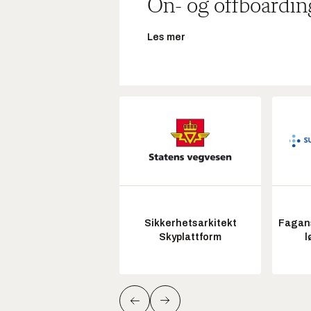
On- og offboardin
Les mer
Sikkerhetsarkitekt
Fagans
Skyplattform
l