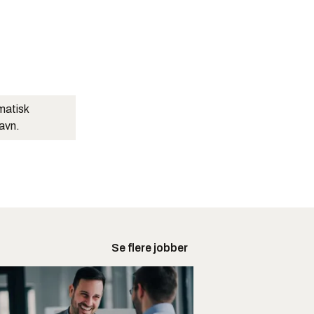
matisk
navn.
Se flere jobber