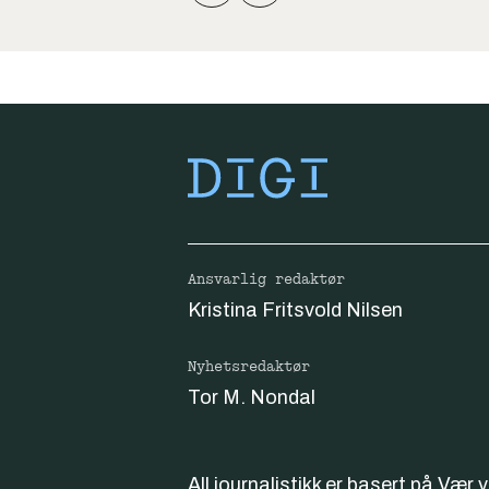
Ansvarlig redaktør
Kristina Fritsvold Nilsen
Nyhetsredaktør
Tor M. Nondal
All journalistikk er basert på
Vær 