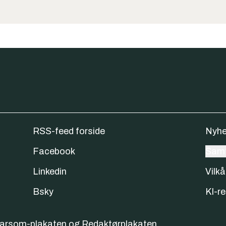
RSS-feed forside
Nyhe
Facebook
Samt
Linkedin
Vilkå
Bsky
KI-re
varsom-plakaten
og
Redaktørplakaten