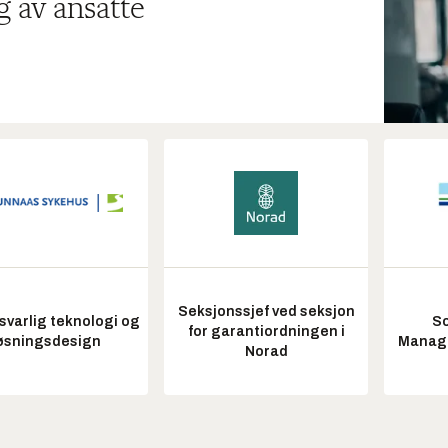
g av ansatte
Seksjonssjef ved seksjon
varlig teknologi og
So
for garantiordningen i
øsningsdesign
Manag
Norad