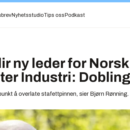
sbrev
Nyhetsstudio
Tips oss
Podkast
ir ny leder for Norsk
er Industri: Dobling
spunkt å overlate stafettpinnen, sier Bjørn Rønning.