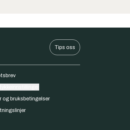
Tips oss
tsbrev
ykkeinnstillinger
r og bruksbetingelser
tningslinjer