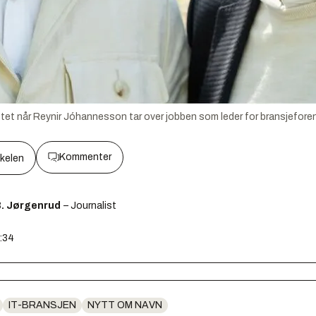
potet når Reynir Jóhannesson tar over jobben som leder for bransjefore
Kommenter
kkelen
B. Jørgenrud
– Journalist
2:34
IT-BRANSJEN
NYTT OM NAVN