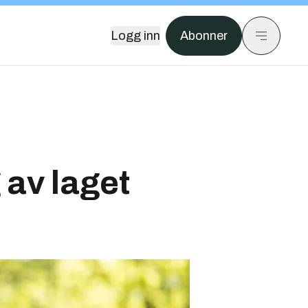
Logg inn
Abonner
 av laget