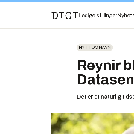
Ledige stillinger
Nyhet
NYTT OM NAVN
Reynir bl
Datasent
Det er et naturlig tid