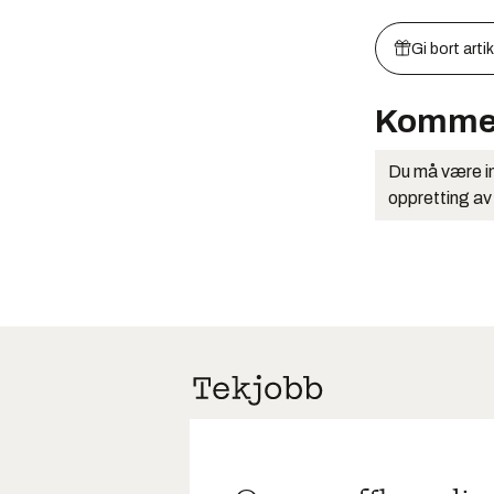
Gi bort arti
Komme
Du må være in
oppretting av