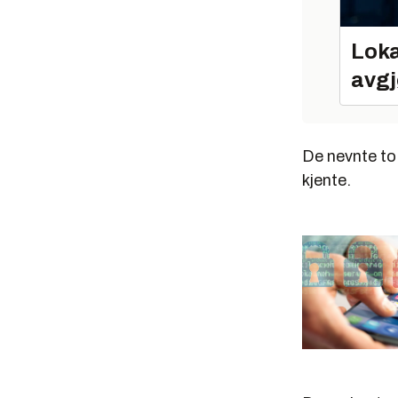
Loka
avgj
De nevnte to 
kjente.