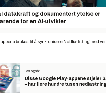
l datakraft og dokumentert ytelse er
ørende for en AI-utvikler
appene brukes til å synkronisere Netflix-titting med ve
Les også:
Disse Google Play-appene stjeler 
– har flere hundre tusen nedlastnin