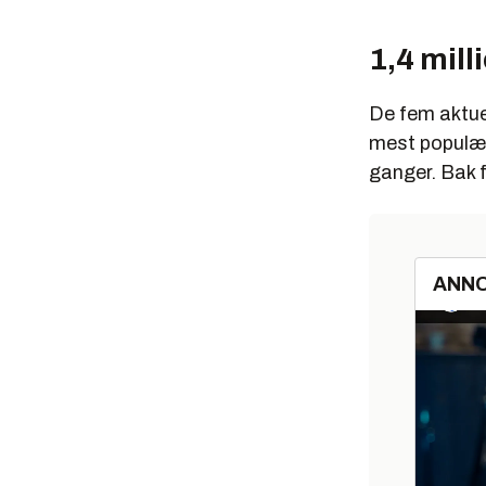
1,4 mill
De fem aktuel
mest populær
ganger. Bak 
ANN