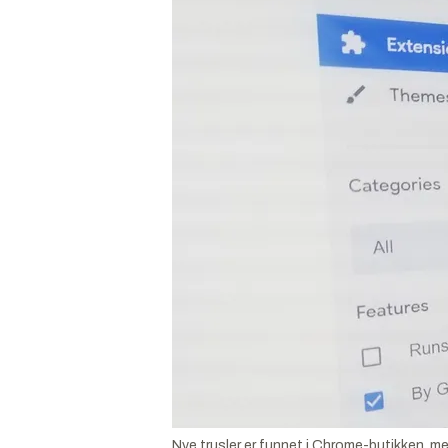
Nye trusler er funnet i Chrome-butikken, m