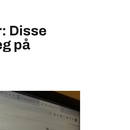
: Disse
eg på