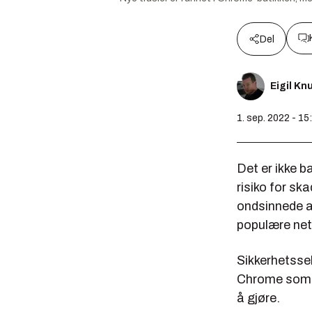
Del
Eigil K
1. sep. 2022 - 15
Det er ikke 
risiko for sk
ondsinnede ak
populære net
Sikkerhetss
Chrome som s
å gjøre.