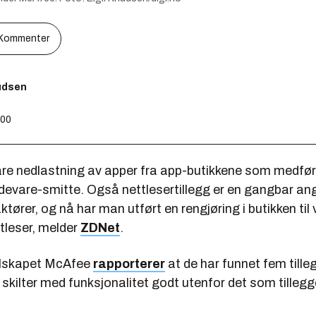
Kommenter
nudsen
:00
bare nedlastning av apper fra app-butikkene som medfør
adevare-smitte. Også nettlesertillegg er en gangbar ang
tører, og nå har man utført en rengjøring i butikken ti
tleser, melder
ZDNet
.
elskapet McAfee
rapporterer
at de har funnet fem tille
kilter med funksjonalitet godt utenfor det som tilleg