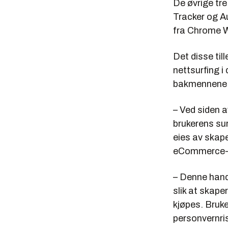
De øvrige tre
Tracker og
A
fra Chrome W
Det disse til
nettsurfing i
bakmennene
– Ved siden a
brukerens su
eies av skape
eCommerce-ne
– Denne hand
slik at skape
kjøpes. Bruke
personvernri