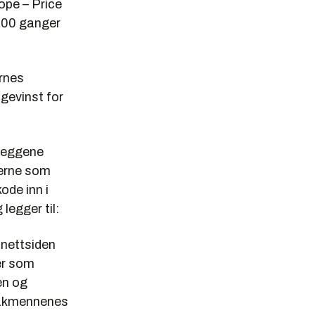
ope – Price
.000 ganger
ernes
 gevinst for
lleggene
verne som
ode inn i
egger til:
 nettsiden
er som
en og
 bakmennenes