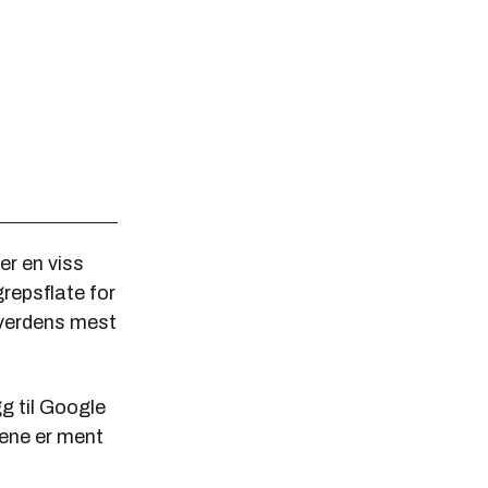
er en viss
repsflate for
l verdens mest
gg til Google
gene er ment