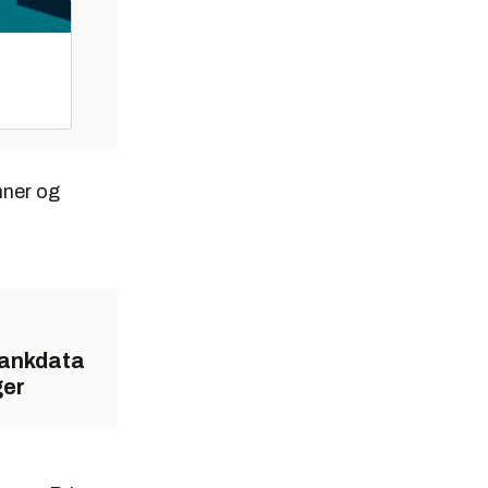
nner og
bankdata
ger