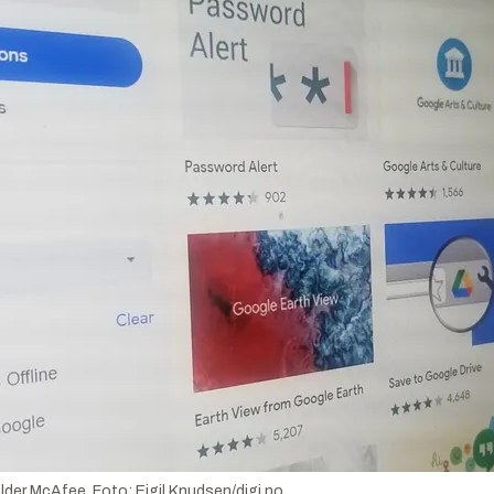
elder McAfee.
Foto:
Eigil Knudsen/digi.no