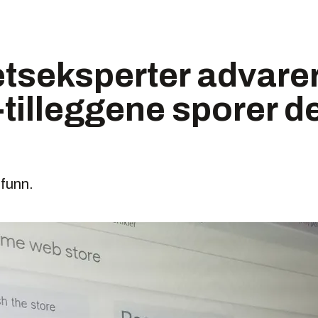
tseksperter advarer
tilleggene sporer d
 funn.