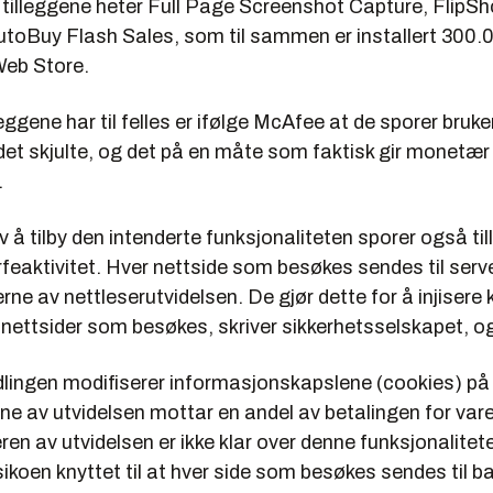
 tilleggene heter Full Page Screenshot Capture, FlipSh
utoBuy Flash Sales, som til sammen er installert 300
eb Store.
leggene har til felles er ifølge McAfee at de sporer bruk
 det skjulte, og det på en måte som faktisk gir monetær
.
v å tilby den intenderte funksjonaliteten sporer også ti
rfeaktivitet. Hver nettside som besøkes sendes til ser
rne av nettleserutvidelsen. De gjør dette for å injisere k
ttsider som besøkes, skriver sikkerhetsselskapet, og l
lingen modifiserer informasjonskapslene (cookies) på
rne av utvidelsen mottar en andel av betalingen for var
ren av utvidelsen er ikke klar over denne funksjonalitet
sikoen knyttet til at hver side som besøkes sendes til