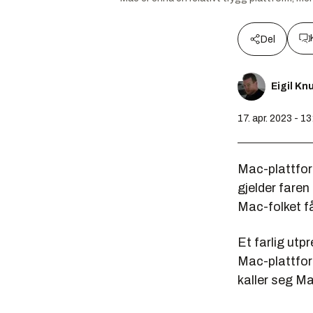
Del
Eigil K
17. apr. 2023 - 13
Mac-plattfor
gjelder faren
Mac-folket få
Et farlig utp
Mac-plattfor
kaller seg M