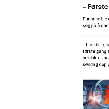
– Først
Funnene ble 
seg på å sam
– Lockbit-gru
første gang a
produkter, he
søndag opply