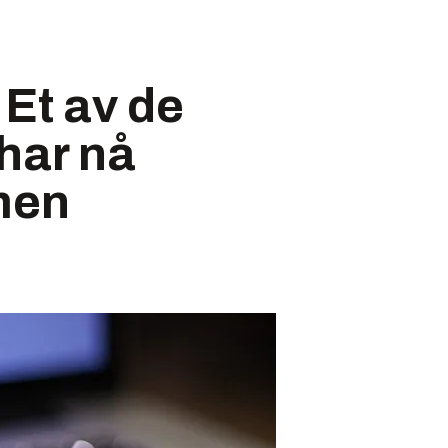
 Et av de
har nå
men