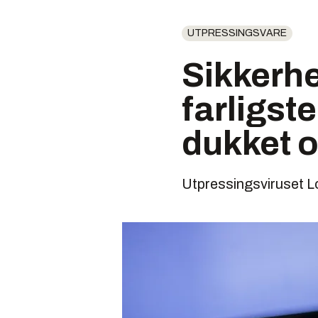
UTPRESSINGSVARE
Sikkerhe
farligst
dukket 
Utpressingsviruset Lo