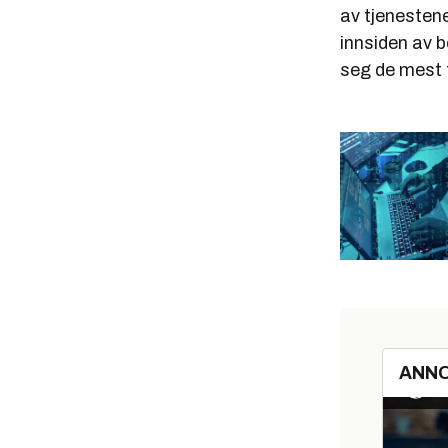
av tjenestene
innsiden av b
seg de mest t
ANN