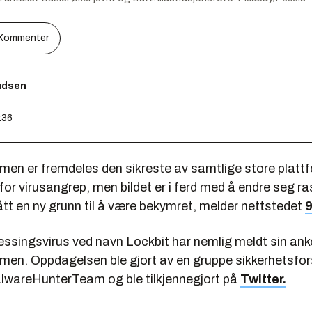
Kommenter
nudsen
:36
men er fremdeles den sikreste av samtlige store plattf
 for virusangrep, men bildet er i ferd med å endre seg ra
tt en ny grunn til å være bekymret, melder nettstedet
ressingsvirus ved navn Lockbit har nemlig meldt sin an
men. Oppdagelsen ble gjort av en gruppe sikkerhetsfo
alwareHunterTeam og ble tilkjennegjort på
Twitter.