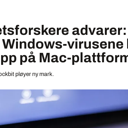
tsforskere advarer:
e Windows-virusene 
opp på Mac-plattfor
ckbit pløyer ny mark.