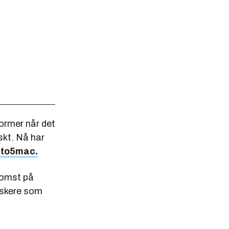
ormer når det
skt. Nå har
9to5mac.
komst på
rskere som