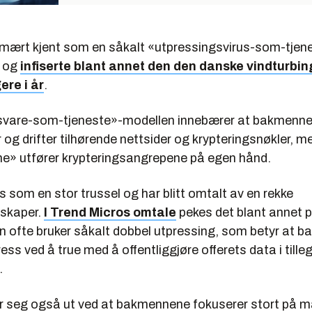
rimært kjent som en såkalt «utpressingsvirus-som-tjen
 og
infiserte blant annet den den danske vindturbi
ere i år
.
svare-som-tjeneste»-modellen innebærer at bakmenn
 og drifter tilhørende nettsider og krypteringsnøkler, m
» utfører krypteringsangrepene på egen hånd.
 som en stor trussel og har blitt omtalt av en rekke
lskaper.
I Trend Micros omtale
pekes det blant annet p
 ofte bruker såkalt dobbel utpressing, som betyr at 
ess ved å true med å offentliggjøre offerets data i tilleg
.
ler seg også ut ved at bakmennene fokuserer stort på 