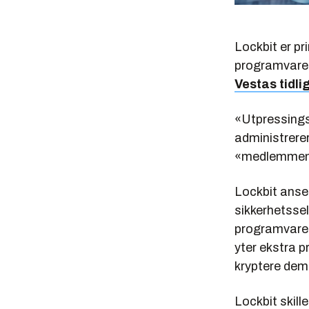
Lockbit er p
programvare
Vestas tidlig
«Utpressing
administrerer
«medlemmene
Lockbit anses
sikkerhetsse
programvaren
yter ekstra pr
kryptere dem
Lockbit skil