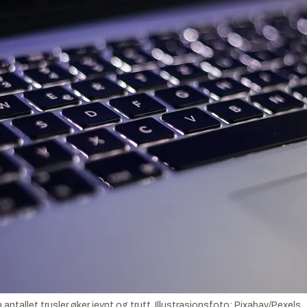
antallet trusler øker jevnt og trutt.
Illustrasjonsfoto:
Pixabay/Pexels