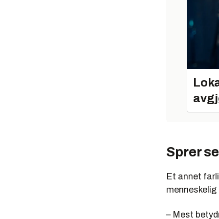
Loka
avgj
Sprer se
Et annet farl
menneskelig 
– Mest betydn