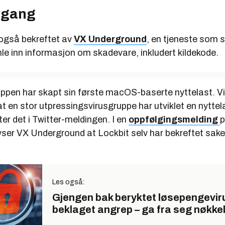
e gang
også bekreftet av
VX Underground
, en tjeneste som s
le inn informasjon om skadevare, inkludert kildekode.
ppen har skapt sin første macOS-baserte nyttelast. Vi 
t en stor utpressingsvirusgruppe har utviklet en nyttel
ter det i Twitter-meldingen. I en
oppfølgingsmelding
p
ser VX Underground at Lockbit selv har bekreftet sake
Les også:
Gjengen bak beryktet løsepengevir
beklaget angrep – ga fra seg nøkkel