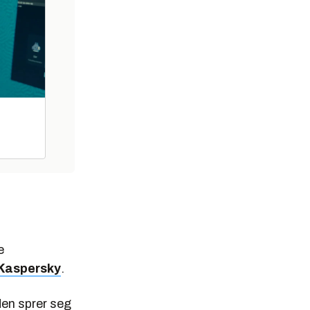
e
 Kaspersky
.
den sprer seg