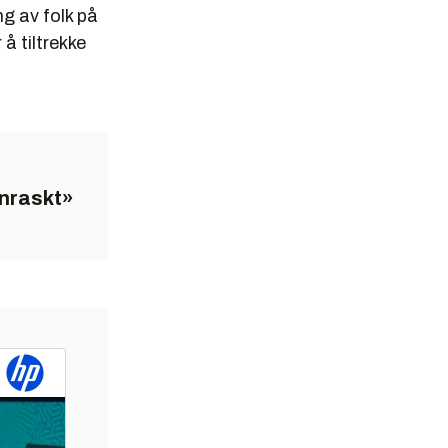
g av folk på
å tiltrekke
ynraskt»