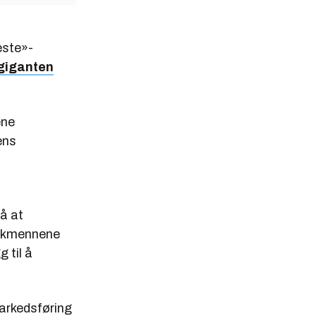
este»-
ngiganten
ene
ens
å at
bakmennene
g til å
markedsføring