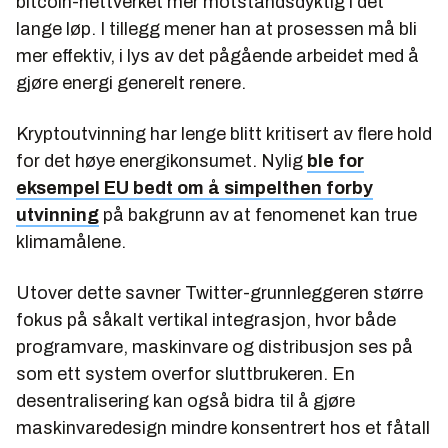
bitcoin-nettverket mer motstandsdyktig i det
lange løp. I tillegg mener han at prosessen må bli
mer effektiv, i lys av det pågående arbeidet med å
gjøre energi generelt renere.
Kryptoutvinning har lenge blitt kritisert av flere hold
for det høye energikonsumet. Nylig
ble for
eksempel EU bedt om å simpelthen forby
utvinning
på bakgrunn av at fenomenet kan true
klimamålene.
Utover dette savner Twitter-grunnleggeren større
fokus på såkalt vertikal integrasjon, hvor både
programvare, maskinvare og distribusjon ses på
som ett system overfor sluttbrukeren. En
desentralisering kan også bidra til å gjøre
maskinvaredesign mindre konsentrert hos et fåtall