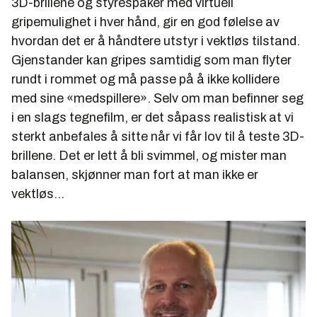
3D-brillene og styrespaker med virtuell
gripemulighet i hver hånd, gir en god følelse av
hvordan det er å håndtere utstyr i vektløs tilstand.
Gjenstander kan gripes samtidig som man flyter
rundt i rommet og må passe på å ikke kollidere
med sine «medspillere». Selv om man befinner seg
i en slags tegnefilm, er det såpass realistisk at vi
sterkt anbefales å sitte når vi får lov til å teste 3D-
brillene. Det er lett å bli svimmel, og mister man
balansen, skjønner man fort at man ikke er
vektløs…