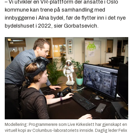
– Vi utvikler en VR-plattform der ansatte i Oslo
kommune kan trene på samhandling med
innbyggerne i Alna bydel, før de flytter inn i det nye
bydelshuset i 2022, sier Gorbatsevich.
Modellering: Programmerere som Live Kirkeslett har gjenskapt en
virtuell kopi av Columbus-laboratoriets innside. Daglig leder Felix