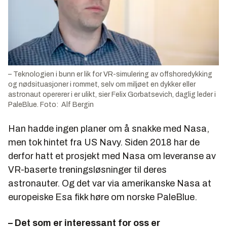
– Teknologien i bunn er lik for VR-simulering av offshoredykking
og nødsituasjoner i rommet, selv om miljøet en dykker eller
astronaut opererer i er ulikt, sier Felix Gorbatsevich, daglig leder i
PaleBlue. Foto: Alf Bergin
Han hadde ingen planer om å snakke med Nasa,
men tok hintet fra US Navy. Siden 2018 har de
derfor hatt et prosjekt med Nasa om leveranse av
VR-baserte treningsløsninger til deres
astronauter. Og det var via amerikanske Nasa at
europeiske Esa fikk høre om norske PaleBlue.
– Det som er interessant for oss er