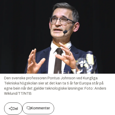
Den svenske professoren Pontus Johnson ved Kungliga
Tekniska högskolan sier at det kan ta ti år før Europa står på
egne bein når det gjelder teknologiske løsninger.
Foto:
Anders
Wiklund/TT/NTB
Kommenter
Del