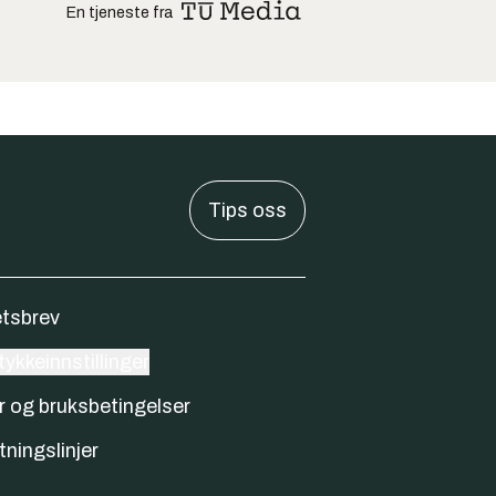
En tjeneste fra
Tips oss
tsbrev
ykkeinnstillinger
r og bruksbetingelser
tningslinjer