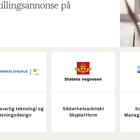
tillingsannonse på
varlig teknologi og
Sikkerhetsarkitekt
So
øsningsdesign
Skyplattform
Manag