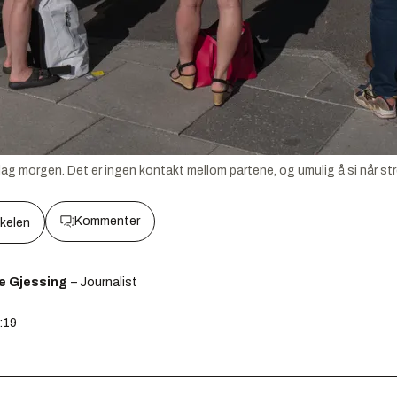
orsdag morgen. Det er ingen kontakt mellom partene, og umulig å si når st
Kommenter
kkelen
e Gjessing
– Journalist
9:19