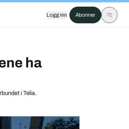
Logg inn
Abonner
dene ha
rbundet i Telia.