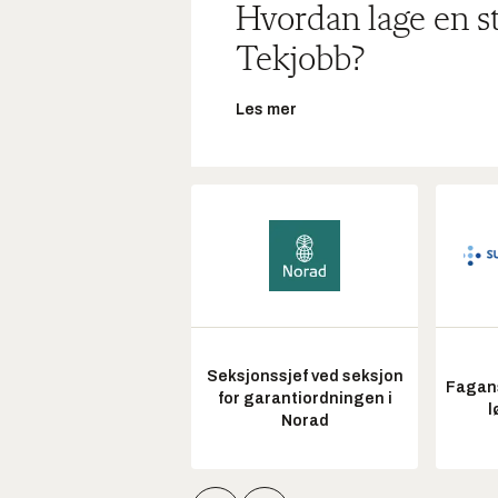
Hvordan lage en s
Tekjobb?
Les mer
Seksjonssjef ved seksjon
Fagans
for garantiordningen i
l
Norad