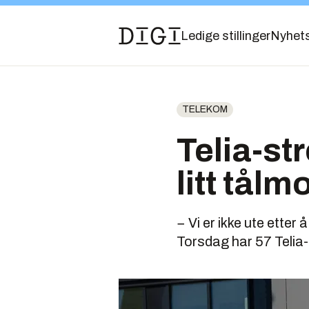
Ledige stillinger
Nyhet
TELEKOM
Telia-st
litt tål
− Vi er ikke ute etter 
Torsdag har 57 Telia-a