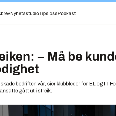
sbrev
Nyhetsstudio
Tips oss
Podkast
reiken: − Må be kun
modighet
å skade bedriften vår, sier klubbleder for EL og IT Fo
nsatte gått ut i streik.