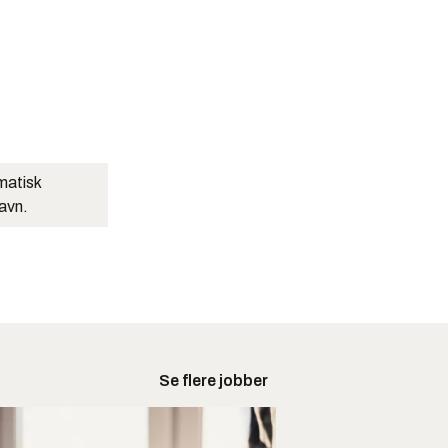
matisk
navn.
Se flere jobber