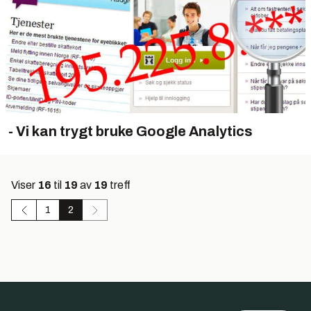
- Vi kan trygt bruke Google Analytics
Viser
16
til
19
av
19
treff
1
2