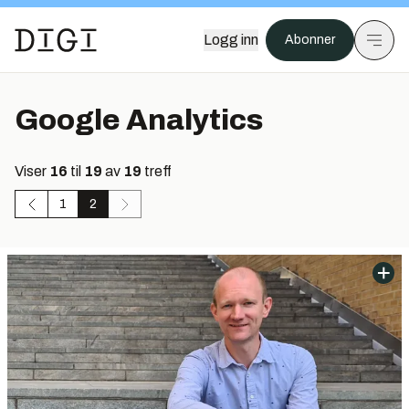
Logg inn
Abonner
Google Analytics
Viser
16
til
19
av
19
treff
1
2