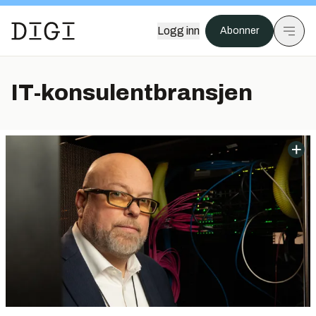
Logg inn
Abonner
IT-konsulentbransjen