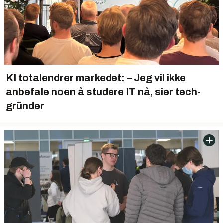
KI totalendrer markedet: – Jeg vil ikke
anbefale noen å studere IT nå, sier tech-
gründer