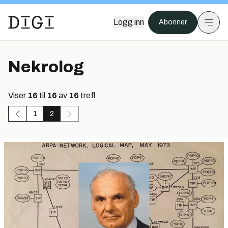
Logg inn
Abonner
Nekrolog
Viser
16
til
16
av
16
treff
1
2