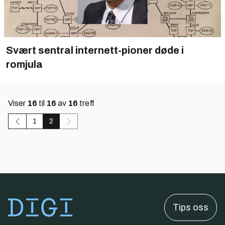
Svært sentral internett-pioner døde i
romjula
Viser
16
til
16
av
16
treff
1
2
Tips oss