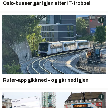
Oslo-busser går igjen etter IT-trøbbel
Ruter-app gikk ned – og går ned igjen