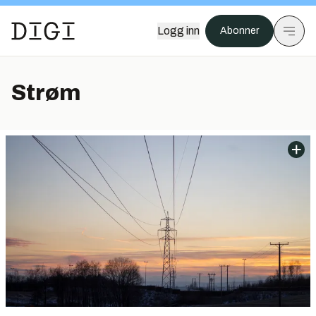
Logg inn
Abonner
Strøm