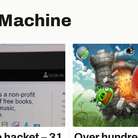
Machine
e hacket – 31
Over hundre