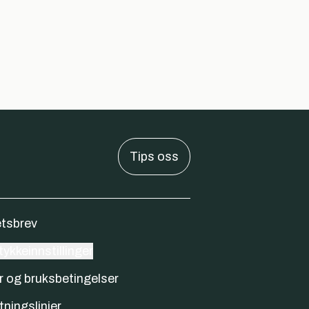
Tips oss
tsbrev
ykkeinnstillinger
r og bruksbetingelser
tningslinjer