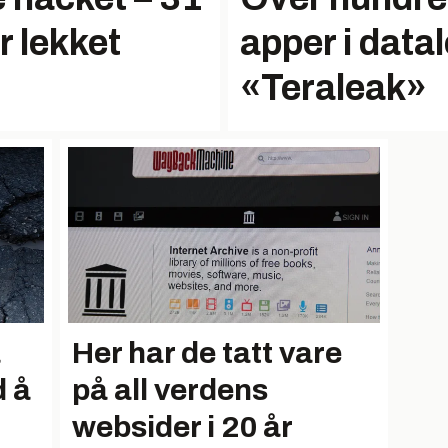
r lekket
apper i data
«Teraleak»
å
Her har de tatt vare
d å
på all verdens
websider i 20 år