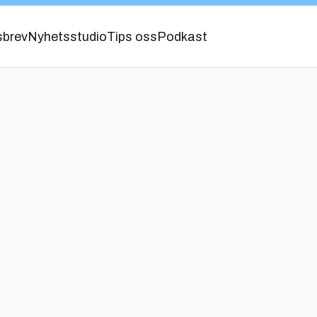
sbrev
Nyhetsstudio
Tips oss
Podkast