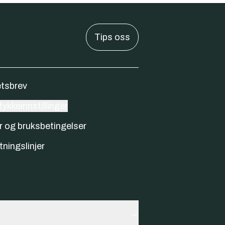
Tips oss
tsbrev
ykkeinnstillinger
r og bruksbetingelser
tningslinjer