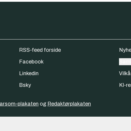
RSS-feed forside
Nyhe
Facebook
Samt
Linkedin
Vilkå
Bsky
KI-re
varsom-plakaten
og
Redaktørplakaten