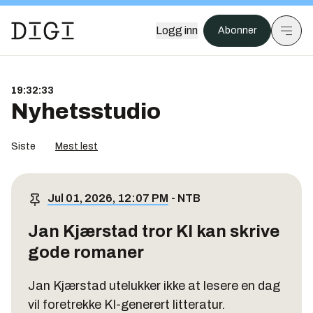
Logg inn
Abonner
19:32:34
Nyhetsstudio
Siste
Mest lest
Jul 01, 2026, 12:07 PM
-
NTB
Jan Kjærstad tror KI kan skrive
gode romaner
Jan Kjærstad utelukker ikke at lesere en dag
vil foretrekke KI-generert litteratur.