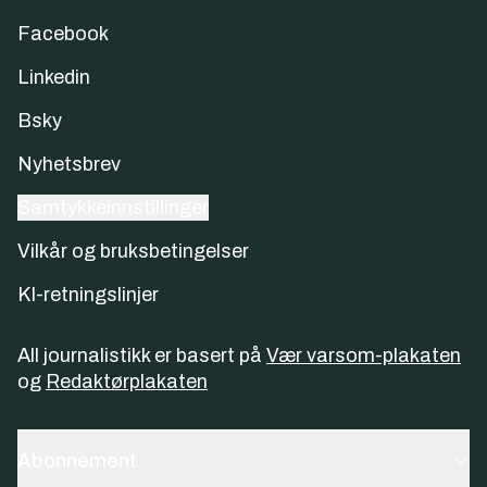
bruk for både offentlig og privat sektor.
Facebook
Linkedin
Bsky
Nyhetsbrev
Samtykkeinnstillinger
Vilkår og bruksbetingelser
KI-retningslinjer
All journalistikk er basert på
Vær varsom-plakaten
og
Redaktørplakaten
Abonnement