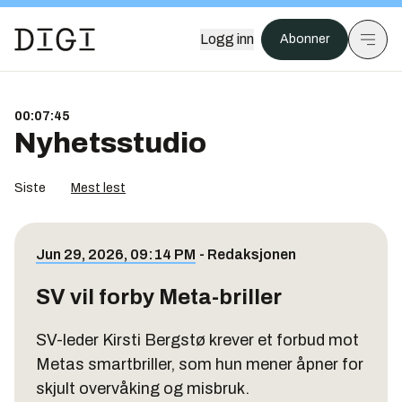
Logg inn
Abonner
00:07:45
Nyhetsstudio
Siste
Mest lest
Jun 29, 2026, 09:14 PM
-
Redaksjonen
SV vil forby Meta-briller
SV-leder Kirsti Bergstø krever et forbud mot
Metas smartbriller, som hun mener åpner for
skjult overvåking og misbruk.