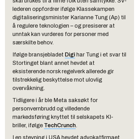
skal brukes til å filme folk uten samtykke. SV-
lederen oppfordrer ifølge Klassekampen
digitaliseringsminister Karianne Tung (Ap) til
å regulere teknologien – og presiserer at
unntak kan vurderes for personer med
særskilte behov.
Ifølge bransjebladet
Digi
har Tung i et svar til
Stortinget blant annet hevdet at
eksisterende norsk regelverk allerede gir
tilstrekkelig beskyttelse mot ulovlig
overvåkning.
Tidligere i år ble Meta saksøkt for
personvernbrudd og villedende
markedsføring knyttet til selskapets KI-
briller, ifølge
TechCrunch
.
I en stevning i USA hevdet advokatfirmaet