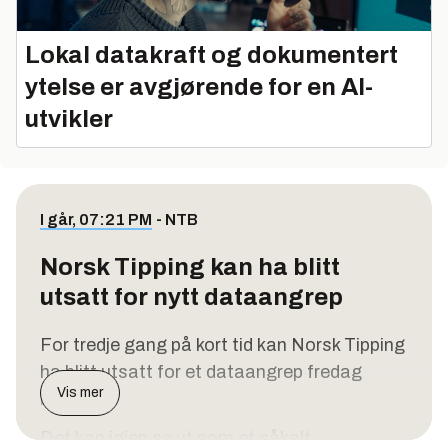
Lokal datakraft og dokumentert
ytelse er avgjørende for en AI-
utvikler
I går, 07:21 PM
-
NTB
Norsk Tipping kan ha blitt
utsatt for nytt dataangrep
For tredje gang på kort tid kan Norsk Tipping
ha blitt utsatt for et dataangrep fredag
Vis mer
kveld.
Det kan igjen se ut som et såkalt