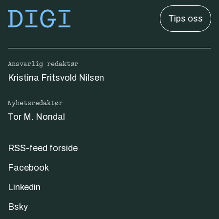
dagene, samarbeider vi godt med Telenor
oppdrag å utvikle språkmodeller på bokmål,
for å filtrere bort angrepstrafikken, sier
Tips oss
nynorsk og samiske språk, og har gjort dette
Sletten.
mulig ved å bevilge midler til å kompensere
norske aviser for bruk av deres innhold i
Ansvarlig redaktør
trening av modellene.
Kristina Fritsvold Nilsen
Målet er å gi språkmodellene bedre ytelse i
moderne norske språk, samtidig som
Nyhetsredaktør
produktene respekterer opphavsrett og
Tor M. Nondal
teksteierskap. Med dette går Norge foran i
en bærekraftig utvikling av tryggere og etisk
RSS-feed forside
forankrede generative språkmodeller til fri
bruk for både offentlig og privat sektor.
Facebook
Linkedin
Bsky