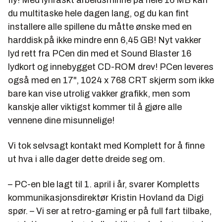
fly! Med lynraskt arbeidsminne på hele 16 MB kan
du multitaske hele dagen lang, og du kan fint
installere alle spillene du måtte ønske med en
harddisk på ikke mindre enn 6,45 GB! Nyt vakker
lyd rett fra PCen din med et Sound Blaster 16
lydkort og innebygget CD-ROM drev! PCen leveres
også med en 17", 1024 x 768 CRT skjerm som ikke
bare kan vise utrolig vakker grafikk, men som
kanskje aller viktigst kommer til å gjøre alle
vennene dine misunnelige!
Vi tok selvsagt kontakt med Komplett for å finne
ut hva i alle dager dette dreide seg om.
– PC-en ble lagt til 1. april i år, svarer Kompletts
kommunikasjonsdirektør Kristin Hovland da Digi
spør. – Vi ser at retro-gaming er på full fart tilbake,