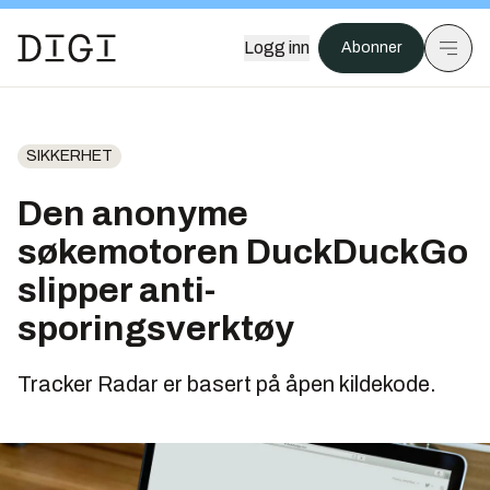
Logg inn
Abonner
SIKKERHET
Den anonyme
søkemotoren DuckDuckGo
slipper anti-
sporingsverktøy
Tracker Radar er basert på åpen kildekode.