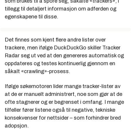
som brukes til å spore seg, såkalte «trackers», i
tillegg til detaljert informasjon om adferden og
egenskapene til disse.
Det finnes som kjent flere andre lister over
trackere, men ifølge DuckDuckGo skiller Tracker
Radar seg ut ved at den genereres automatisk og
oppdateres og testes kontinuerlig gjennom en
såkalt «crawling»-prosess.
Ifølge søkemotoren lider mange tracker-lister av
at de er manuelt administrert, noe som gjør at de
ofte stagnerer og er begrenset i omfang. I mange
tilfeller fører listene også til negative, tekniske
konsekvenser for nettsider – som forhindrer bred
adopsjon.