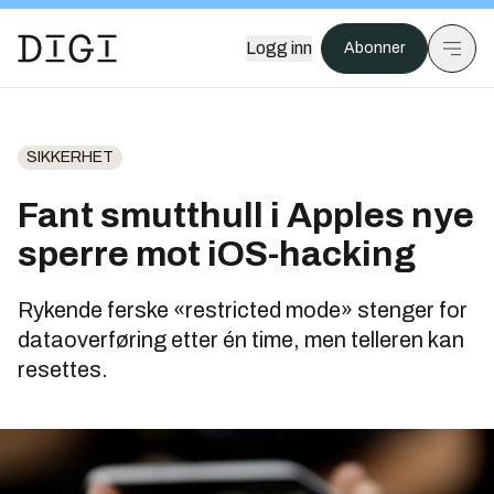
Logg inn
Abonner
SIKKERHET
Fant smutthull i Apples nye
sperre mot iOS-hacking
Rykende ferske «restricted mode» stenger for
dataoverføring etter én time, men telleren kan
resettes.