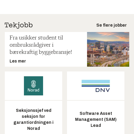
Se flere jobber
Fra usikker student til
ombruksrådgiver i
bærekraftig byggebransje!
Les mer
Seksjonssjef ved
Software Asset
seksjon for
Management (SAM)
garantiordningen i
Lead
Norad