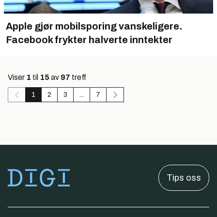
Apple gjør mobilsporing vanskeligere.
Facebook frykter halverte inntekter
Viser
1
til
15
av
97
treff
1
2
3
...
7
Tips oss