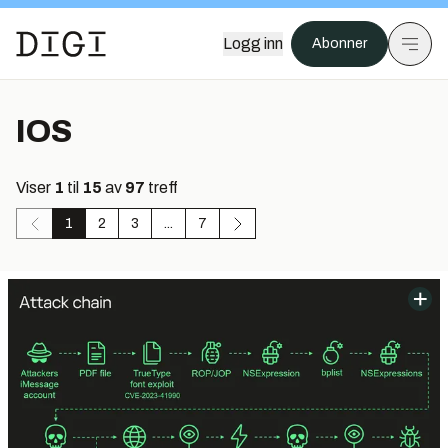
Logg inn
Abonner
IOS
Viser
1
til
15
av
97
treff
1
2
3
...
7