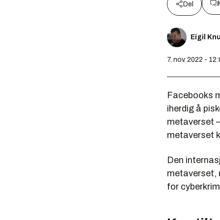
Del
Eigil K
7. nov. 2022 - 12
Facebooks mo
iherdig å pis
metaverset 
metaverset ka
Den internas
metaverset, 
for cyberkrim