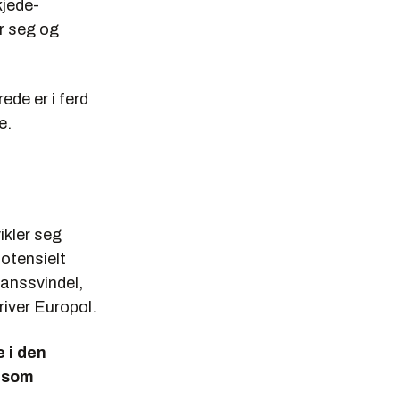
kjede-
ar seg og
rede er i ferd
e.
ikler seg
potensielt
nanssvindel,
river Europol.
 i den
e som