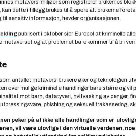
innes metavers-miljøer som registrerer brukernes blok
 kan dette i tillegg brukes til å spore alt brukerne foret
g til sensitiv informasjon, hevder organisasjonen.
elding
publisert i oktober sier Europol at kriminelle alle
 metaverset og at problemet bare kommer til å bli verr
te
 som antallet metavers-brukere øker og teknologien utv
isten over mulige kriminelle handlinger bare større og vil 
minalitet mot barn, datatyveri, hvitvasking av penger, fi
 utpressingsvare, phishing og seksuell trakassering, sk
en peker på at ikke alle handlinger som er ulovlige
enen, vil være ulovlige i den virtuelle verdenen, no