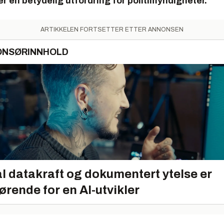
r en betydelig utfordring for politimyndigheter.
ARTIKKELEN FORTSETTER ETTER ANNONSEN
ONSØRINNHOLD
l datakraft og dokumentert ytelse er
ørende for en AI-utvikler