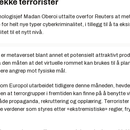
rekke terrorister
knologisjef Madan Oberoi uttalte overfor Reuters at me
e for helt nye typer cyberkriminalitet, i tillegg til å ta ek
itet til et nytt nivå.
 er metaverset blant annet et potensielt attraktivt prod
på den måten at det virtuelle rommet kan brukes til å pl
lere angrep mot fysiske mål.
 som Europol utarbeidet tidligere denne måneden, hevde
n at terrorgrupper i fremtiden kan finne på å benytte vi
både propaganda, rekruttering og opplæring. Terroriste
le verdener som styres etter «ekstremistiske» regler, fr