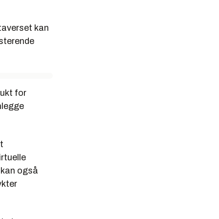
taverset kan
sisterende
ukt for
anlegge
t
rtuelle
r kan også
ykter