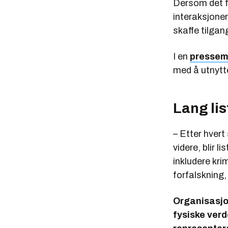
Dersom det f
interaksjoner,
skaffe tilgan
I en
pressem
med å utnytte
Lang lis
– Etter hvert
videre, blir l
inkludere kri
forfalskning,
Organisasjon
fysiske verd