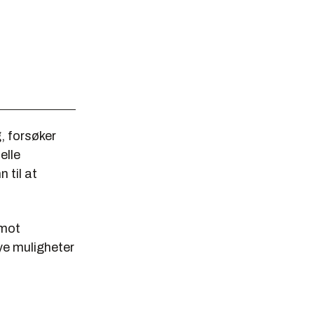
, forsøker
elle
 til at
 mot
ye muligheter