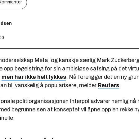
Kommenter
nudsen
:00
derselskap Meta, og kanskje særlig Mark Zuckerberg
ke opp begeistring for sin ambisiøse satsing på det virtu
–
men har ikke helt lykkes
. Nå foreligger det en ny grunn
n bli vanskelig å popularisere, melder
Reuters
.
jonale politiorganisasjonen Interpol advarer nemlig nå
med begrunnelsen at konseptet vil åpne opp en rekke n
inelle.