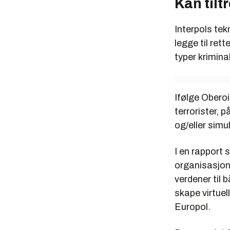
Kan tilt
Interpols te
legge til rett
typer kriminal
Ifølge Oberoi
terrorister, 
og/eller simu
I en rapport
organisasjone
verdener til 
skape virtuel
Europol.