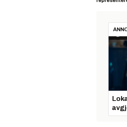
representere
ANN
Loka
avgj