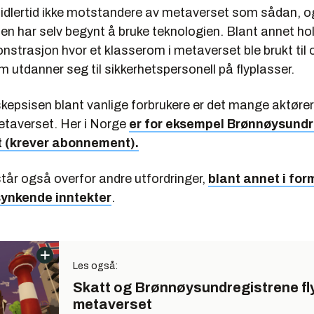
midlertid ikke motstandere av metaverset som sådan, o
en har selv begynt å bruke teknologien. Blant annet ho
nstrasjon hvor et klasserom i metaverset ble brukt til
 utdanner seg til sikkerhetspersonell på flyplasser.
 skepsisen blant vanlige forbrukere er det mange aktøre
metaverset. Her i Norge
er for eksempel Brønnøysundr
t (krever abonnement).
tår også overfor andre utfordringer,
blant annet i fo
synkende inntekter
.
Les også:
Skatt og Brønnøysundregistrene flyt
metaverset