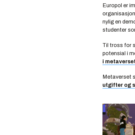
Europol er i
organisasjon
nylig en demo
studenter som
Til tross for
potensial i 
i metaverse
Metaverset s
utgifter og 