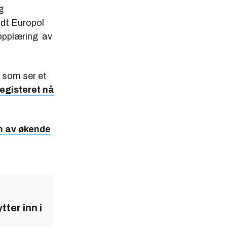
g
ldt Europol
 opplæring av
r som ser et
egisteret nå
rm av økende
ter inn i