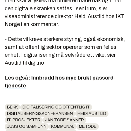
men skal vi lykkes må brukeren både bak og foran
den digitale skranken settes i sentrum, sier
viseadministrerende direktør Heidi Austlid hos IKT
Norge i en kommentar.
- Dette vil kreve sterkere styring, også økonomisk,
samt at offentlig sektor opererer som en felles
enhet. I digitalisering må selvråderett vike, sier
Austlid til digi.no.
Les også:
Innbrudd hos mye brukt passord-
tjeneste
BEKK
DIGITALISERING OG OFFENTLIG IT
DIGITALISERINGSKONFERANSEN
HEIDI AUSTLID
IT-PROSJEKTER
JAN TORE SANNER
JUSS OG SAMFUNN
KOMMUNAL
METODE