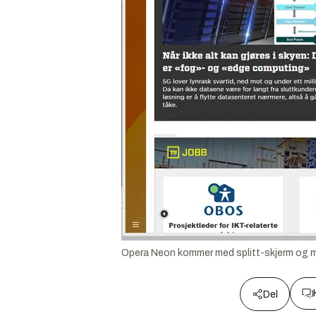
Opera Neon kommer med splitt-skjerm og m
Del