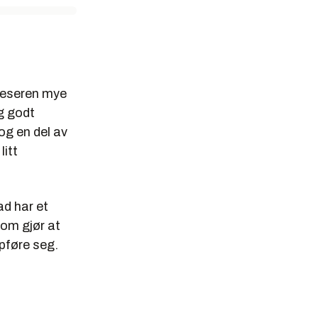
tleseren mye
g godt
 og en del av
litt
d har et
som gjør at
ppføre seg.