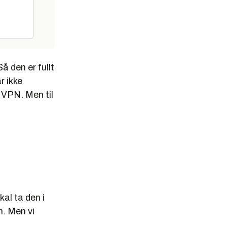
å den er fullt
r ikke
VPN. Men til
kal ta den i
n. Men vi