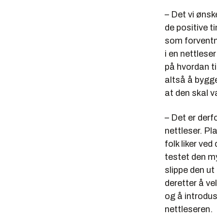
– Det vi ønsk
de positive t
som forventn
i en nettlese
på hvordan ti
altså å bygge 
at den skal v
– Det er derf
nettleser. Pl
folk liker ved
testet den my
slippe den ut 
deretter å ve
og å introdus
nettleseren.