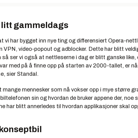
t litt gammeldags
at vi har bygget inn nye ting og differensiert Opera-net
m VPN, video-popout og adblocker. Dette har blitt veldi
så ser vi også at nettleserne i dag er blitt ganske like,
 var med på å finne opp på starten av 2000-tallet, er nå 
, sier Standal.
 mange mennesker som nå vokser opp i mye større gra
obiltelefonen sin og hvordan de bruker appene der, noe 
e har blitt annerledes til hvordan applikasjoner skal o
konseptbil