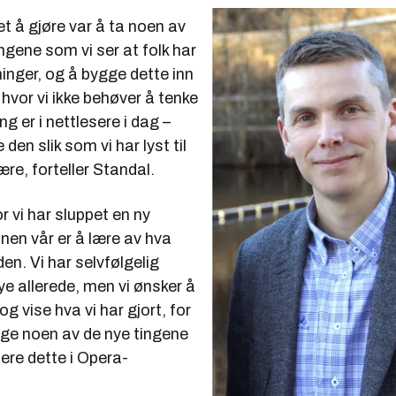
et å gjøre var å ta noen av
ingene som vi ser at folk har
inger, og å bygge dette inn
r hvor vi ikke behøver å tenke
ng er i nettlesere i dag –
den slik som vi har lyst til
ære, forteller Standal.
or vi har sluppet en ny
anen vår er å lære av hva
 den. Vi har selvfølgelig
e allerede, men vi ønsker å
og vise hva vi har gjort, for
lge noen av de nye tingene
ere dette i Opera-