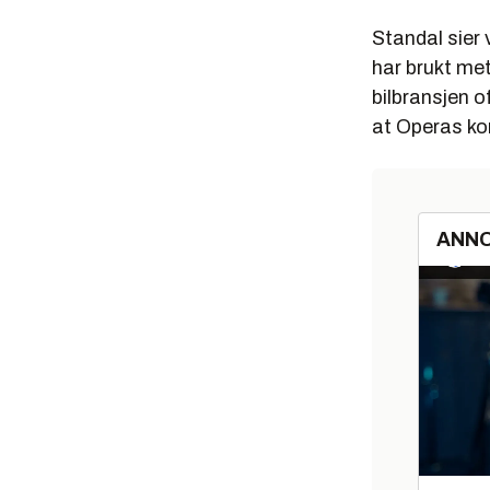
Standal sier 
har brukt me
bilbransjen o
at Operas kon
ANN