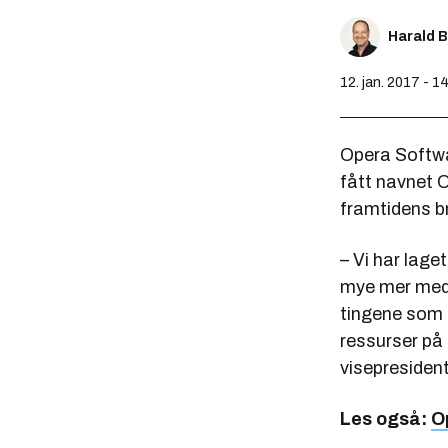
Harald 
12. jan. 2017 - 1
Opera Softwa
fått navnet O
framtidens b
– Vi har laget
mye mer med 
tingene som h
ressurser på 
visepresident
Les også:
O