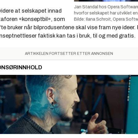
Jan Standal hos Opera Software
videre at selskapet innad
hvorfor selskapet har utviklet en
taforen «konseptbil», som
Bilde: Ilana Schroit, Opera Soft
fte bruker når bilprodusentene skal vise fram nye ideer. 
septnettleser faktisk kan tas i bruk, til og med gratis.
ARTIKKELEN FORTSETTER ETTER ANNONSEN
ONSØRINNHOLD