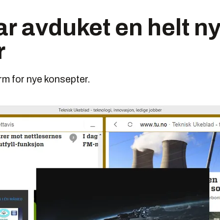
r avduket en helt ny
r
rm for nye konsepter.