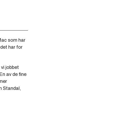
 Mac som har
det har for
 vi jobbet
En av de fine
 mer
an Standal,