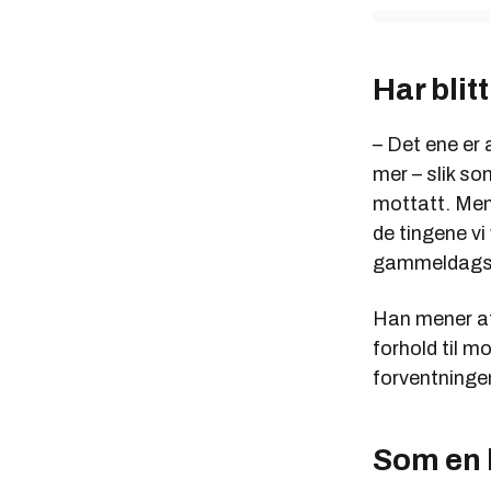
Har blit
– Det ene er 
mer – slik so
mottatt. Men 
de tingene vi
gammeldagse
Han mener at
forhold til m
forventningen
Som en 