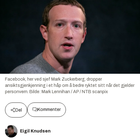
Facebook, her ved sjef Mark Zuckerberg, dropper
ansiktsgjenkjenning i et håp om å bedre ryktet sitt når det gjelder
personvern.
Bilde:
Mark Lennihan / AP / NTB scanpix
Kommenter
Del
Eigil Knudsen