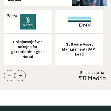
Ny i dag
Seksjonssjef ved
Software Asset
seksjon for
Management (SAM)
garantiordningen i
Lead
Norad
En tjeneste fra