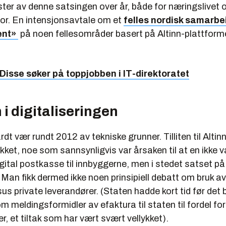
ster av denne satsingen over år, både for næringslivet 
tor. En intensjonsavtale om et
felles nordisk samarbe
ent»
på noen fellesområder basert på Altinn-plattforme
Disse søker på toppjobben i IT-direktoratet
i digitaliseringen
ardt vær rundt 2012 av tekniske grunner. Tilliten til Altin
kket, noe som sannsynligvis var årsaken til at en ikke v
gital postkasse til innbyggerne, men i stedet satset på
 Man fikk dermed ikke noen prinsipiell debatt om bruk av
s private leverandører. (Staten hadde kort tid før det 
om meldingsformidler av efaktura til staten til fordel for
er, et tiltak som har vært svært vellykket).