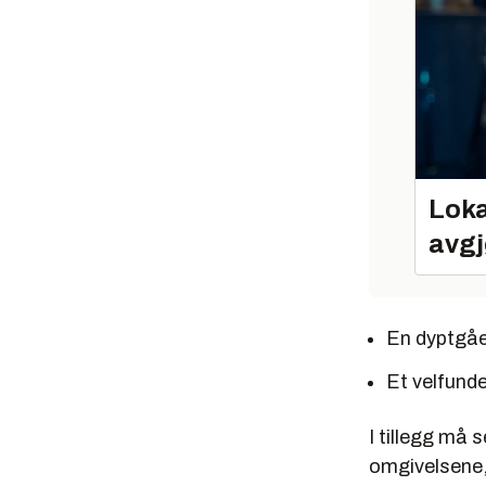
Loka
avgj
En dyptgåe
Et velfunde
I tillegg må s
omgivelsene, 