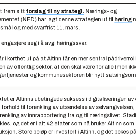
gt frem sitt
forslag til ny strategi.
Nærings- og
ementet (NFD) har lagt denne strategien ut til
høring
m
rsmål og med svarfrist 11. mars.
engasjere seg i å avgi høringssvar.
 i korthet ut på at Altinn får en mer sentral pådriverroll
en av offentlig sektor, at den skal være for alle (men ikke
gertjenester og kommunesektoren blir nytt satsingsom
t er Altinns ubetingede suksess i digitaliseringen av o
i forhold til forenkling av utsendelse av selvangivelsen
forenkling av innrapportering fra og til næringslivet. Stadi
ikles, og det er i alt 42 etater som nå bruker Altinn som
ksjon. Store beløp er investert i Altinn, og det pekes p