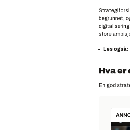
Strategifors
begrunnet, og
digitaliserin
store ambisjo
Les også:
Hva er 
En god strat
ANN