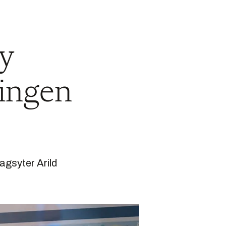
ny
ringen
gsyter Arild