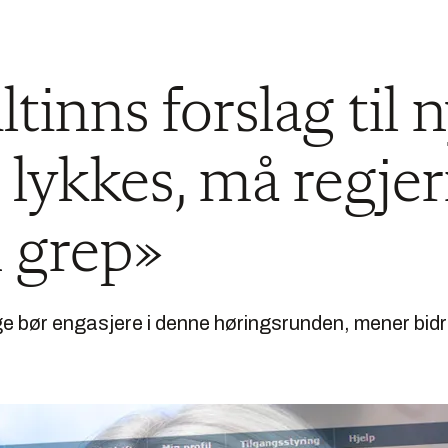
tinns forslag til 
i lykkes, må regje
 grep»
r engasjere i denne høringsrunden, mener bidra