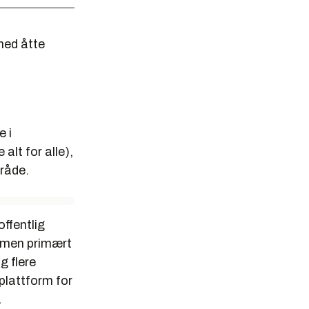
ed åtte
e i
 alt for alle),
råde.
ffentlig
, men primært
g flere
 plattform for
å