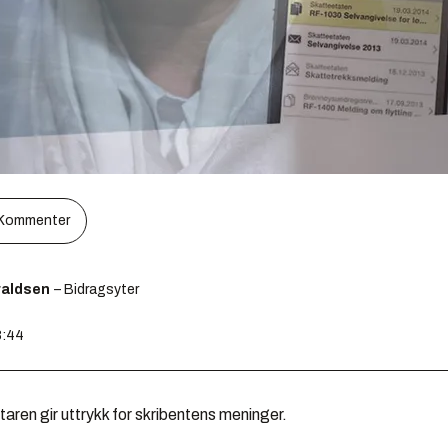
Kommenter
raldsen
– Bidragsyter
8:44
en gir uttrykk for skribentens meninger.