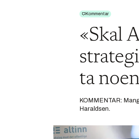
Kommentar
«Skal Al
strateg
ta noen
KOMMENTAR: Mange bø
Haraldsen.