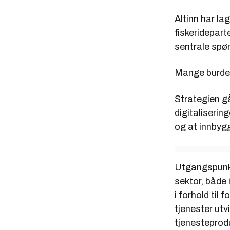
Altinn har la
fiskeridepart
sentrale spø
Mange burde 
Strategien går
digitalisering
og at innbyg
Utgangspunkte
sektor, både 
i forhold til 
tjenester utv
tjenesteprodu