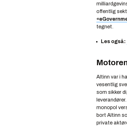
milliardgevin
offentlig sek
«eGovernm
tegnet.
Les også:
Motoren 
Altinn var i h
vesentlig sve
som sikker di
leverandører.
monopol versu
bort Altinn s
private aktør