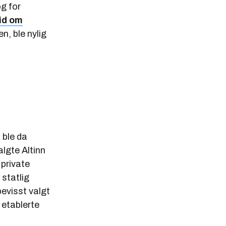
og for
id om
n, ble nylig
n ble da
algte Altinn
 private
 statlig
bevisst valgt
 etablerte