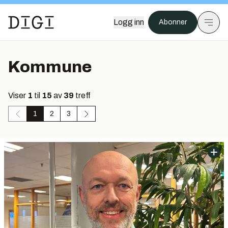
Logg inn
Abonner
Kommune
Viser
1
til
15
av
39
treff
1
2
3