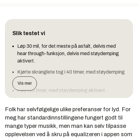
Slik testet vi
Løp 30 mil, for det meste på asfalt, delvis med
hear through-funksjon, delvis med støydemping
aktivert.
Kjørte skranglete tog i 40 timer, med støydemping
aktivert.
Vis mer
Fløy i 25 timer, med støydemping aktivert.
Fulgte batteriprosent gjennom app, og målte
Folk har selvfølgelige ulike preferanser for lyd. For
ladetid både på ladeetui og propper i etui.
meg har standardinnstillingene fungert godt til
mange typer musikk, men man kan selv tilpasse
opplevelsen ved å skru på equalizeren i appen som