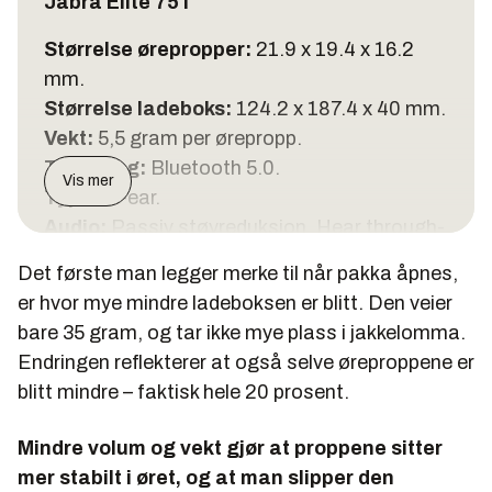
Jabra Elite 75T
Størrelse ørepropper:
21.9 x 19.4 x 16.2
mm.
Størrelse ladeboks:
124.2 x 187.4 x 40 mm.
Vekt:
5,5 gram per ørepropp.
Tilkobling:
Bluetooth 5.0.
Vis mer
Type:
In-ear.
Audio:
Passiv støyreduksjon. Hear through-
funksjon.
Det første man legger merke til når pakka åpnes,
Tale:
2 mikrofoner i hver plugg. Mikrofon
er hvor mye mindre ladeboksen er blitt. Den veier
foran og bak.
bare 35 gram, og tar ikke mye plass i jakkelomma.
Lading:
USB-C.
Endringen reflekterer at også selve øreproppene er
Vannbeskyttelse:
IP55-standard,
blitt mindre – faktisk hele 20 prosent.
vannavstøtende.
Batteritid:
Drøye 7 timer aktiv bruk. 21 timer
Mindre volum og vekt gjør at proppene sitter
ekstra opplading i boksen.
mer stabilt i øret, og at man slipper den