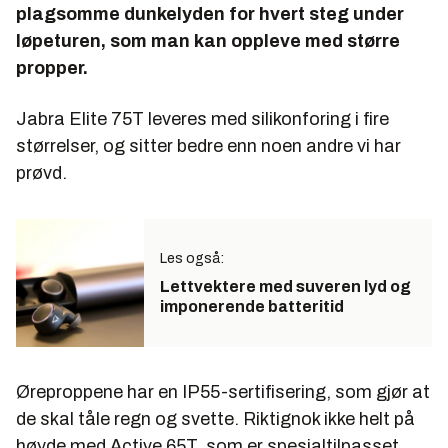
Pris:
Veiledende 179 euro.
plagsomme dunkelyden for hvert steg under
Konkurrenter:
Apple Airpods Pro,
løpeturen, som man kan oppleve med større
Sennheiser Momentum TW, JBL 300TWS.
propper.
Jabra Elite 75T leveres med silikonforing i fire
størrelser, og sitter bedre enn noen andre vi har
prøvd.
Les også:
Lettvektere med suveren lyd og
imponerende batteritid
Øreproppene har en IP55-sertifisering, som gjør at
de skal tåle regn og svette. Riktignok ikke helt på
høyde med Active 65T, som er spesialtilpasset