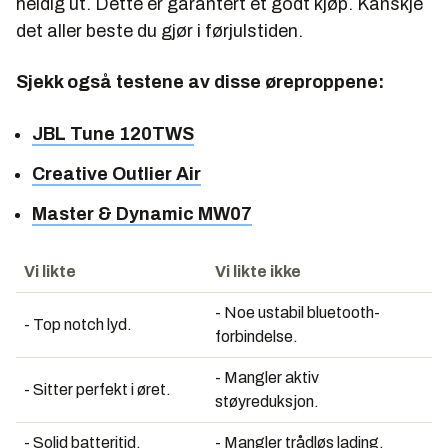
heldig ut. Dette er garantert et godt kjøp. Kanskje
det aller beste du gjør i førjulstiden.
Sjekk også testene av disse øreproppene:
JBL Tune 120TWS
Creative Outlier Air
Master & Dynamic MW07
Vi likte
Vi likte ikke
- Noe ustabil bluetooth-
- Top notch lyd.
forbindelse.
- Mangler aktiv
- Sitter perfekt i øret.
støyreduksjon.
- Solid batteritid.
- Mangler trådløs lading.