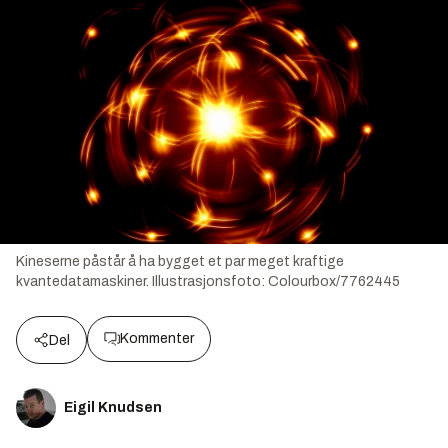
Kineserne påstår å ha bygget et par meget kraftige
kvantedatamaskiner.
Illustrasjonsfoto:
Colourbox/7762445
Kommenter
Del
Eigil Knudsen