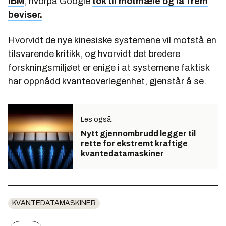
IBM
, hvorpå Google
tok til motmæle og la frem
beviser.
Hvorvidt de nye kinesiske systemene vil motstå en
tilsvarende kritikk, og hvorvidt det bredere
forskningsmiljøet er enige i at systemene faktisk
har oppnådd kvanteoverlegenhet, gjenstår å se.
Les også:
Nytt gjennombrudd legger til
rette for ekstremt kraftige
kvantedatamaskiner
KVANTEDATAMASKINER