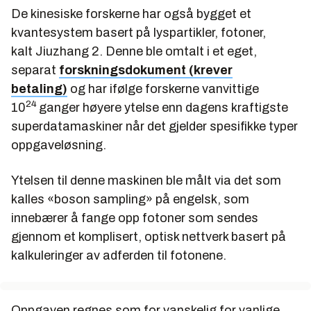
De kinesiske forskerne har også bygget et
kvantesystem basert på lyspartikler, fotoner,
kalt Jiuzhang 2. Denne ble omtalt i et eget,
separat
forskningsdokument (krever
betaling)
og har ifølge forskerne vanvittige
24
10
ganger høyere ytelse enn dagens kraftigste
superdatamaskiner når det gjelder spesifikke typer
oppgaveløsning.
Ytelsen til denne maskinen ble målt via det som
kalles «boson sampling» på engelsk, som
innebærer å fange opp fotoner som sendes
gjennom et komplisert, optisk nettverk basert på
kalkuleringer av adferden til fotonene.
Oppgaven regnes som for vanskelig for vanlige