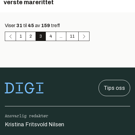
verste marerittet
Viser
31
til
45
av
159
treff
1
2
3
4
...
11
Tips oss
Ansvarlig redaktør
Kristina Fritsvold Nilsen