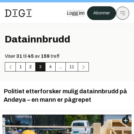
Logg inn
Abonner
Datainnbrudd
Viser
31
til
45
av
159
treff
1
2
3
4
...
11
Politiet etterforsker mulig datainnbrudd på
Andøya – en mann er pågrepet