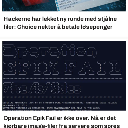
Hackerne har lekket ny runde med stjålne
filer: Choice nekter å betale løsepenger
Operation Epik Fail er ikke over. Nå er det
kjørbare image-filer fra servere som spres