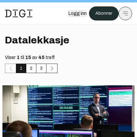
Logg inn
Abonner
Datalekkasje
Viser
1
til
15
av
45
treff
1
2
3