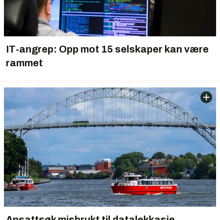
IT-angrep: Opp mot 15 selskaper kan være
rammet
Ansattsøk misbrukt til datalekkasje