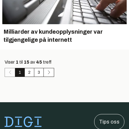
Milliarder av kundeopplysninger var
tilgjengelige på internett
Viser
1
til
15
av
45
treff
1
2
3
Tips oss