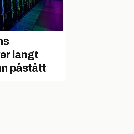
ns
er langt
n påstått