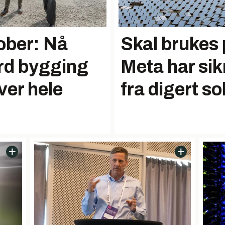
ober: Nå
Skal brukes 
rd bygging
Meta har sik
ver hele
fra digert so