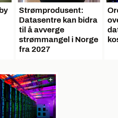
rby
Strømprodusent:
Or
Datasentre kan bidra
ove
til å avverge
da
strømmangel i Norge
ko
fra 2027