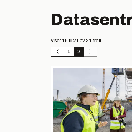
Datasent
Viser
16
til
21
av
21
treff
1
2