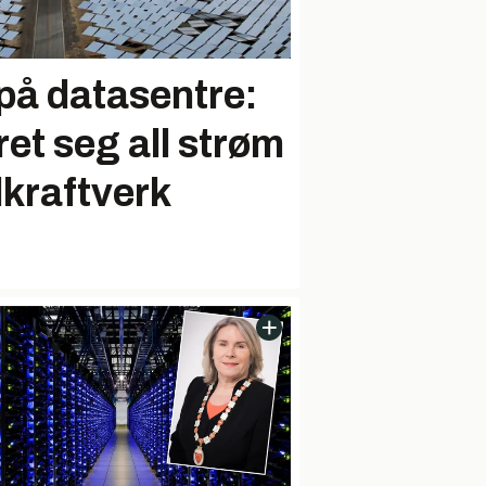
på datasentre:
ret seg all strøm
lkraftverk