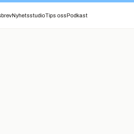
sbrev
Nyhetsstudio
Tips oss
Podkast