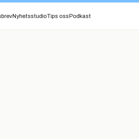
sbrev
Nyhetsstudio
Tips oss
Podkast