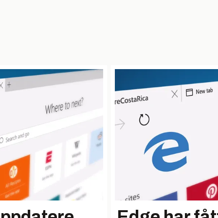
oppdatere
Edge har fåt