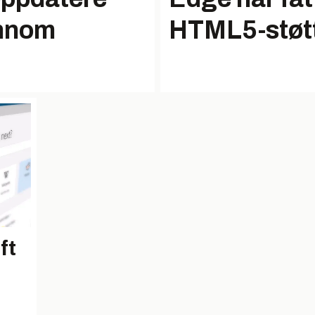
ennom
HTML5-støt
ft