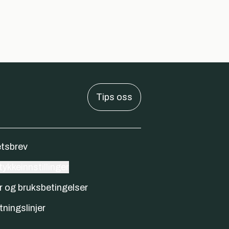
Tips oss
tsbrev
ykkeinnstillinger
r og bruksbetingelser
tningslinjer