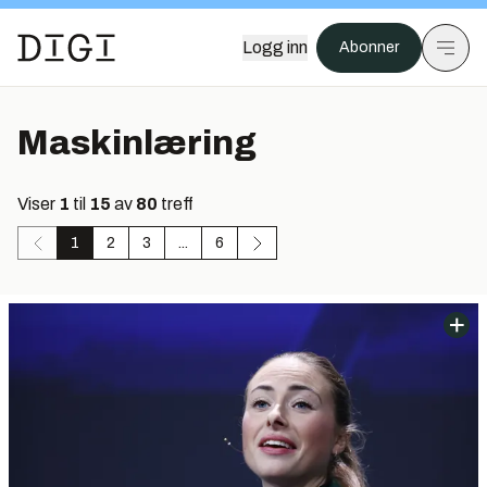
Logg inn
Abonner
Maskinlæring
Viser
1
til
15
av
80
treff
1
2
3
...
6