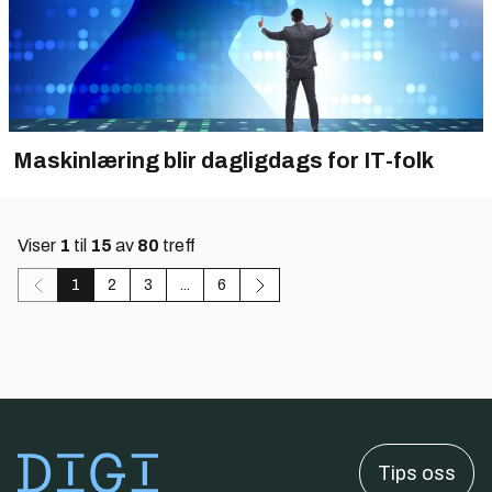
Maskinlæring blir dagligdags for IT-folk
Viser
1
til
15
av
80
treff
1
2
3
...
6
Tips oss